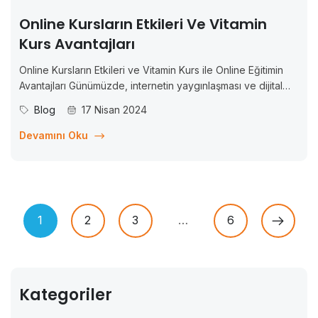
Online Kursların Etkileri Ve Vitamin
Kurs Avantajları
Online Kursların Etkileri ve Vitamin Kurs ile Online Eğitimin
Avantajları Günümüzde, internetin yaygınlaşması ve dijital
teknolojilerin gelişimiyle birlikte eğitim ve öğretimde önemli
Blog
17 Nisan 2024
değişiklikler yaşanmaktadır. Online kurslar, bu değişimlerin
önemli bir parçası haline gelmiştir. Geleneksel sınıf
Devamını Oku
eğitimlerinden farklı olarak, online kurslar...
1
2
3
…
6
Kategoriler