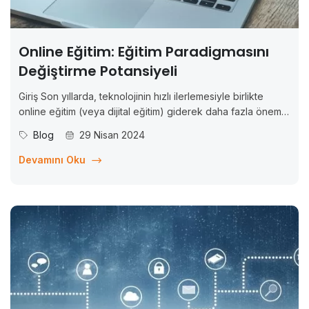
Online Eğitim: Eğitim Paradigmasını
Değiştirme Potansiyeli
Giriş Son yıllarda, teknolojinin hızlı ilerlemesiyle birlikte
online eğitim (veya dijital eğitim) giderek daha fazla önem
kazanmıştır. Özellikle internetin yaygınlaşması ve dijital
Blog
29 Nisan 2024
platformların gelişimiyle birlikte, online kurslar eğitimde
önemli bir yer edinmiştir. Bu makalede, online kursların
Devamını Oku
eğitimdeki etkilerini ve geleneksel...