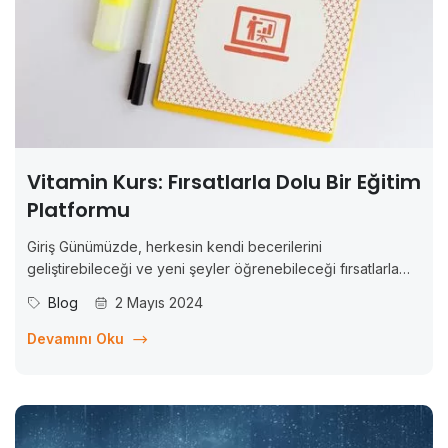
Vitamin Kurs: Fırsatlarla Dolu Bir Eğitim
Platformu
Giriş Günümüzde, herkesin kendi becerilerini
geliştirebileceği ve yeni şeyler öğrenebileceği fırsatlarla
dolu bir eğitim platformu bulmak önemlidir. İnternetin
Blog
2 Mayıs 2024
yaygınlaşması ve dijital dönüşüm, bu tür platformlara erişimi
daha da kolaylaştırdı. İşte bu bağlamda, Vitamin Kurs adlı
Devamını Oku
eğitim platformu, geniş kapsamlı kurs...