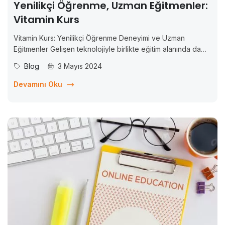
Yenilikçi Öğrenme, Uzman Eğitmenler:
Vitamin Kurs
Vitamin Kurs: Yenilikçi Öğrenme Deneyimi ve Uzman
Eğitmenler Gelişen teknolojiyle birlikte eğitim alanında da
önemli değişimler yaşanıyor. Artık bilgiye erişim daha kolay
Blog
3 Mayıs 2024
ve esnek hale geldi ve bu da öğrenme deneyimini
dönüştürdü. Bu bağlamda, Vitamin Kurs adlı çevrim içi
Devamını Oku
eğitim...