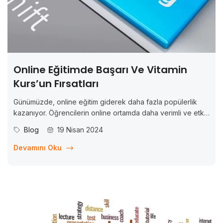
Online Eğitimde Başarı Ve Vitamin
Kurs’un Fırsatları
Günümüzde, online eğitim giderek daha fazla popülerlik
kazanıyor. Öğrencilerin online ortamda daha verimli ve etkili
bir şekilde öğrenmelerini sağlamak için çeşitli çevrimiçi
Blog
19 Nisan 2024
araçlar ve platformlar kullanılmaktadır. Bu makalede, online
eğitimde başarı için etkili çevrimiçi araçları ve Vitamin Kurs
Devamını Oku
gibi bir...