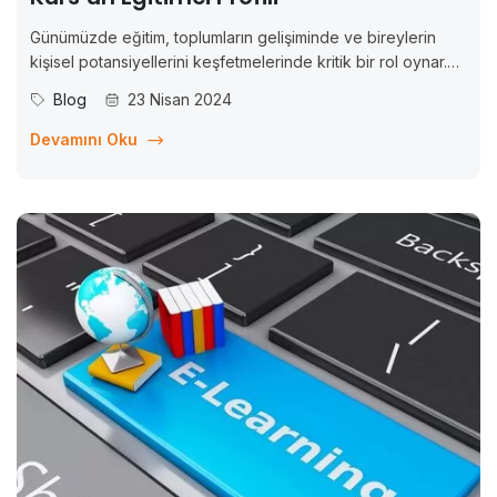
Günümüzde eğitim, toplumların gelişiminde ve bireylerin
kişisel potansiyellerini keşfetmelerinde kritik bir rol oynar.
Ancak, eğitim sürecinin kalitesi ve etkinliği, eğitimcilerin
Blog
23 Nisan 2024
nitelikleri ve beklentileriyle doğrudan ilişkilidir. Bu
makalede, insanların eğitimde ve eğitimcilerdeki beklentileri
Devamını Oku
üzerine odaklanarak, Vitamin Kurs’un eğitimci profili ve
diğer...