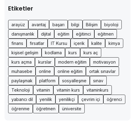
Etiketler
arayüz
avantaj
başarı
bilgi
Bilişim
biyoloji
danışmanlık
dijital
eğitim
eğitimci
eğitmen
finans
fırsatlar
IT Kursu
içerik
kalite
kimya
kişisel gelişim
kodlama
kurs
kurs aç
kurs açma
kurslar
modern eğitim
motivasyon
muhasebe
online
online eğitim
ortak sınavlar
paylaşmak
platform
sosyalleşme
sınav
Teknoloji
vitamin
vitamin kurs
vitaminkurs
yabancı dil
yenilik
yenilikçi
çevrim içi
öğrenci
öğrenme
öğretmen
üniversite