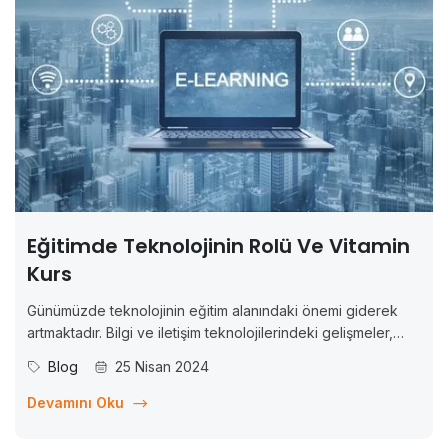
Eğitimde Teknolojinin Rolü Ve Vitamin
Kurs
Günümüzde teknolojinin eğitim alanındaki önemi giderek
artmaktadır. Bilgi ve iletişim teknolojilerindeki gelişmeler,
eğitimde yeni fırsatlar ve olanaklar sunmaktadır. Bu
Blog
25 Nisan 2024
makalede, eğitimde teknolojinin rolünü ve Vitamin Kurs gibi
çevrimiçi eğitim platformlarının teknolojiyi nasıl kullandığını
Devamını Oku
inceleyeceğiz. Eğitimde Teknolojinin Rolü Teknolojinin
eğitimdeki rolü,...