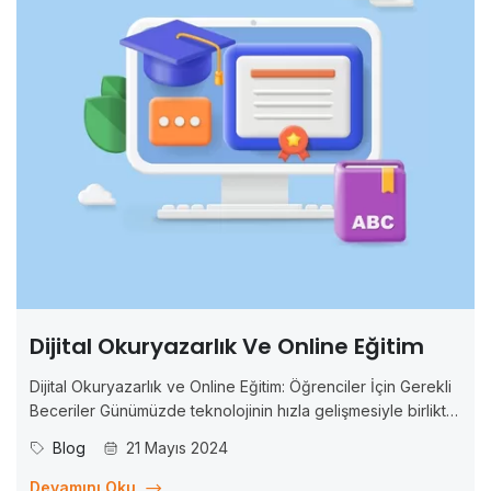
Dijital Okuryazarlık Ve Online Eğitim
Dijital Okuryazarlık ve Online Eğitim: Öğrenciler İçin Gerekli
Beceriler Günümüzde teknolojinin hızla gelişmesiyle birlikte,
eğitim de dijitalleşmekte ve online platformlar üzerinden
Blog
21 Mayıs 2024
gerçekleştirilmektedir. Bu dijitalleşme sürecinde,
öğrencilerin başarılı olmaları için gerekli olan becerilerin de
Devamını Oku