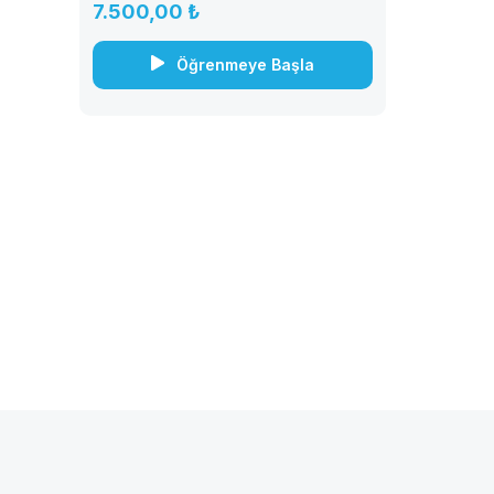
Türkçe, matematik, fen bilimleri ve
7.500,00 ₺
sosyal bilimler konularında
öğrencilerin bilgi düzeyini artırmak ve
Öğrenmeye Başla
sınav stratejilerini...