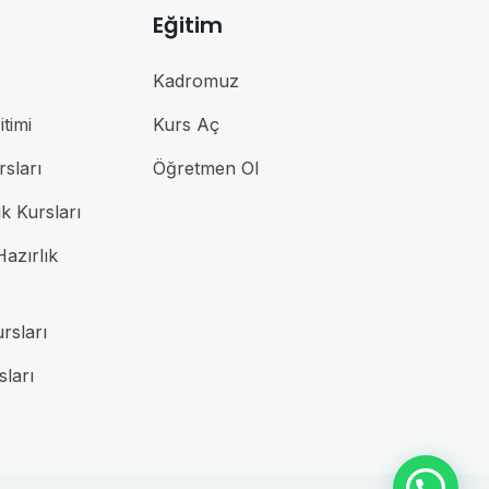
Eğitim
Kadromuz
timi
Kurs Aç
rsları
Öğretmen Ol
ık Kursları
azırlık
rsları
sları