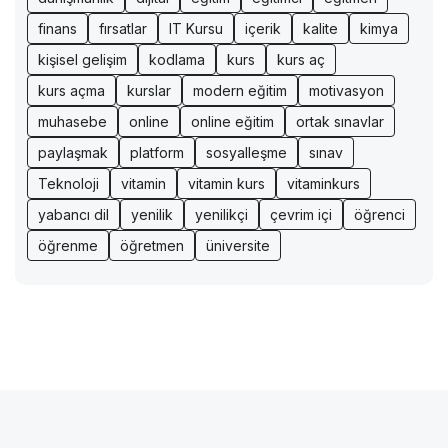
finans
fırsatlar
IT Kursu
içerik
kalite
kimya
kişisel gelişim
kodlama
kurs
kurs aç
kurs açma
kurslar
modern eğitim
motivasyon
muhasebe
online
online eğitim
ortak sınavlar
paylaşmak
platform
sosyalleşme
sınav
Teknoloji
vitamin
vitamin kurs
vitaminkurs
yabancı dil
yenilik
yenilikçi
çevrim içi
öğrenci
öğrenme
öğretmen
üniversite