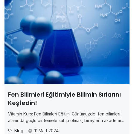
Fen Bilimleri Eğitimiyle Bilimin Sırlarını
Keşfedin!
Vitamin Kurs: Fen Bilimleri Eğitimi Günümüzde, fen bilimleri
alanında güçlü bir temele sahip olmak, bireylerin akademik
ve profesyonel başarıları için hayati önem taşır. İşte tam da
Blog
11 Mart 2024
bu noktada, Vitamin Kurs’un sunduğu “Kimya, Fizik, Biyoloji”