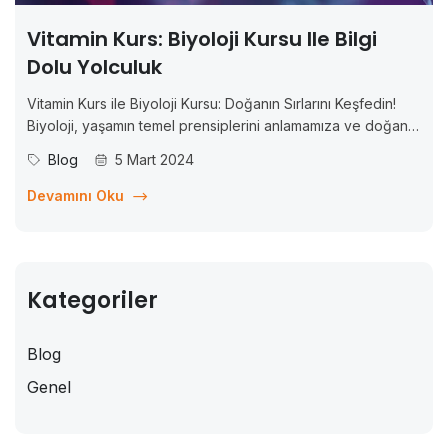
Vitamin Kurs: Biyoloji Kursu Ile Bilgi
Dolu Yolculuk
Vitamin Kurs ile Biyoloji Kursu: Doğanın Sırlarını Keşfedin!
Biyoloji, yaşamın temel prensiplerini anlamamıza ve doğanın
karmaşıklığını çözmeye olanak sağlayan bir bilim dalıdır.
Blog
5 Mart 2024
Eğer doğanın çeşitliliğini keşfetmek ve biyolojinin
derinliklerine inmek istiyorsanız, Vitamin Kurs ile biyoloji
Devamını Oku
dünyasına yolculuk yapmaya hazır olun!...
Kategoriler
Blog
Genel