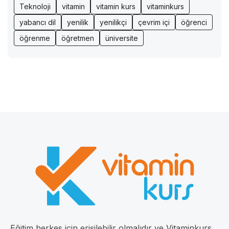
Teknoloji
vitamin
vitamin kurs
vitaminkurs
yabancı dil
yenilik
yenilikçi
çevrim içi
öğrenci
öğrenme
öğretmen
üniversite
Eğitim herkes için erişilebilir olmalıdır ve Vitaminkurs,