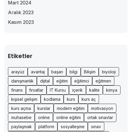
Mart 2024
Aralık 2023
Kasım 2023
Etiketler
arayüz
avantaj
başarı
bilgi
Bilişim
biyoloji
danışmanlık
dijital
eğitim
eğitimci
eğitmen
finans
fırsatlar
IT Kursu
içerik
kalite
kimya
kişisel gelişim
kodlama
kurs
kurs aç
kurs açma
kurslar
modern eğitim
motivasyon
muhasebe
online
online eğitim
ortak sınavlar
paylaşmak
platform
sosyalleşme
sınav