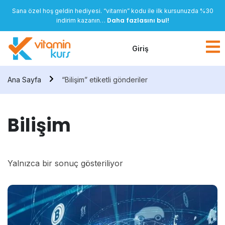
Sana özel hoş geldin hediyesi. “vitamin” kodu ile ilk kursunuzda %30
Daha fazlasını bul!
indirim kazanın…
Giriş
Ana Sayfa
“Bilişim” etiketli gönderiler
Bilişim
Yalnızca bir sonuç gösteriliyor