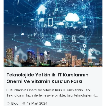
Teknolojide Yetkinlik: IT Kurslarının
Önemi Ve Vitamin Kurs’un Farkı
IT Kurslarının Önemi ve Vitamin Kurs IT Kurslarının Farkı
Teknolojinin hızla ilerlemesiyle birlikte, bilgi teknolojileri (IT)
alanında uzmanlaşma ve güncel kalma gerekliliği
Blog
19 Mart 2024
artmaktadır. Bu gereksinimler doğrultusunda, IT kurslarının