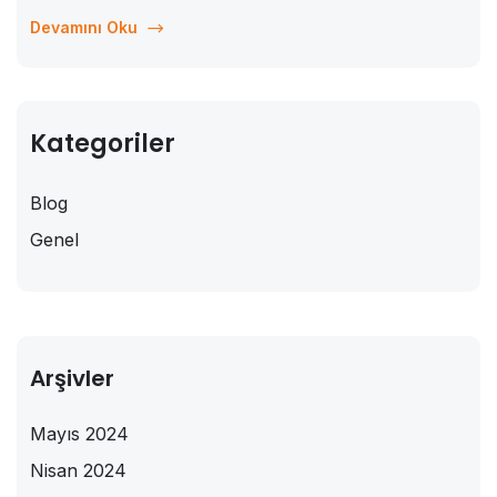
önemi giderek daha fazla önem kazanmaktadır. Ancak, bu
Devamını Oku
kursların arasında seçim yaparken...
Kategoriler
Blog
Genel
Arşivler
Mayıs 2024
Nisan 2024