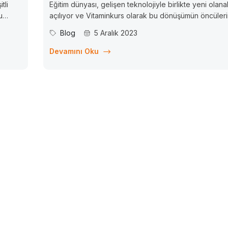
tli
Eğitim dünyası, gelişen teknolojiyle birlikte yeni olana
u
açılıyor ve Vitaminkurs olarak bu dönüşümün öncüler
nel
biri olarak öğretmenlere ve öğrencilere özel ders v
Blog
5 Aralık 2023
lede,
imkanı sunuyoruz. Matematik, Fizik, Kimya, Biyoloji, G
Türkçe, Sosyal Bilgiler, Fen Bilgisi, İngilizce gibi ders
Devamını Oku
uzmanlaşmış öğretmenlere ve...