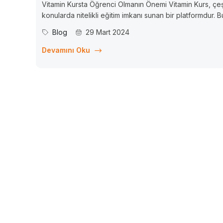
Vitamin Kursta Öğrenci Olmanın Önemi Vitamin Kurs, çeşi
konularda nitelikli eğitim imkanı sunan bir platformdur. B
platformda öğrenci olmanın önemi, kişisel ve profesyo
Blog
29 Mart 2024
gelişim açısından büyük bir fırsat sunmaktadır. Bu maka
Vitamin Kursta öğrenci olmanın avantajları ve nasıl
Devamını Oku
faydalanabileceğiniz konular...