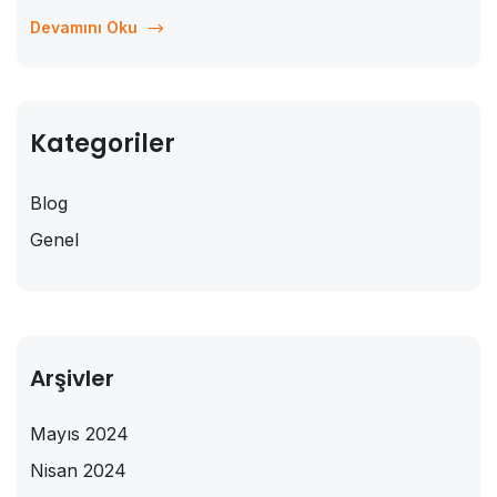
haline gelmiştir. Bu makalede, online eğitimin önemi ve
Devamını Oku
Vitaminkurs’un sunduğu avantajlar detaylı bir şekilde...
Kategoriler
Blog
Genel
Arşivler
Mayıs 2024
Nisan 2024