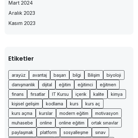
Mart 2024
Aralık 2023
Kasım 2023
Etiketler
arayüz
avantaj
başarı
bilgi
Bilişim
biyoloji
danışmanlık
dijital
eğitim
eğitimci
eğitmen
finans
fırsatlar
IT Kursu
içerik
kalite
kimya
kişisel gelişim
kodlama
kurs
kurs aç
kurs açma
kurslar
modern eğitim
motivasyon
muhasebe
online
online eğitim
ortak sınavlar
paylaşmak
platform
sosyalleşme
sınav