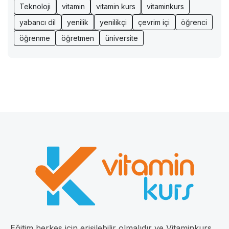
Teknoloji
vitamin
vitamin kurs
vitaminkurs
yabancı dil
yenilik
yenilikçi
çevrim içi
öğrenci
öğrenme
öğretmen
üniversite
Eğitim herkes için erişilebilir olmalıdır ve Vitaminkurs,