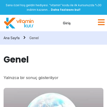
Sana özel hoş geldin hediyesi. “vitamin” kodu ile ilk kursunuzda %30
Daha fazlasını bul!
indirim kazanın…
Giriş
Ana Sayfa
Genel
Genel
Yalnızca bir sonuç gösteriliyor