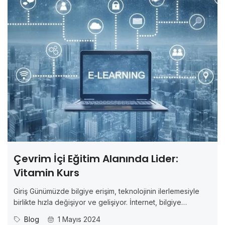
Çevrim İçi Eğitim Alanında Lider:
Vitamin Kurs
Giriş Günümüzde bilgiye erişim, teknolojinin ilerlemesiyle
birlikte hızla değişiyor ve gelişiyor. İnternet, bilgiye
ulaşmanın ve öğrenmenin sınırlarını kaldırdı ve artık insanlar
Blog
1 Mayıs 2024
dünyanın dört bir yanından uzmanlık alanlarındaki eğitimlere