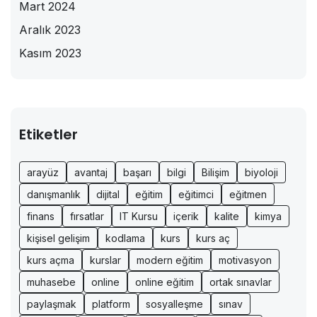
Mart 2024
Aralık 2023
Kasım 2023
Etiketler
arayüz
avantaj
başarı
bilgi
Bilişim
biyoloji
danışmanlık
dijital
eğitim
eğitimci
eğitmen
finans
fırsatlar
IT Kursu
içerik
kalite
kimya
kişisel gelişim
kodlama
kurs
kurs aç
kurs açma
kurslar
modern eğitim
motivasyon
muhasebe
online
online eğitim
ortak sınavlar
paylaşmak
platform
sosyalleşme
sınav