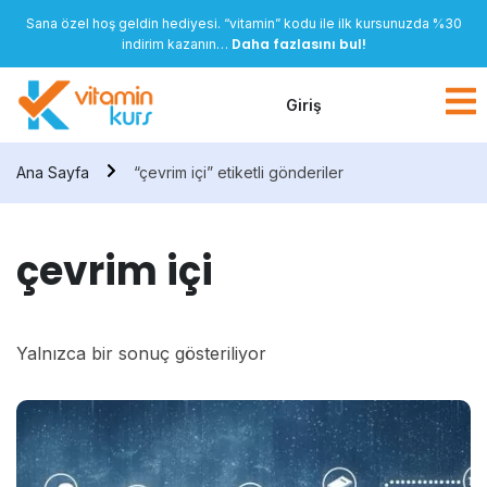
Sana özel hoş geldin hediyesi. “vitamin” kodu ile ilk kursunuzda %30
Daha fazlasını bul!
indirim kazanın…
Giriş
Ana Sayfa
“çevrim içi” etiketli gönderiler
çevrim içi
Yalnızca bir sonuç gösteriliyor