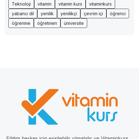
Teknoloji
vitamin
vitamin kurs
vitaminkurs
yabancı dil
yenilik
yenilikçi
çevrim içi
öğrenci
öğrenme
öğretmen
üniversite
Eğitim herkes için erişilebilir olmalıdır ve Vitaminkurs,