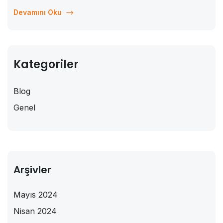
erişebiliyor. Bu dijital dönüşüm, geleneksel eğitim
Devamını Oku
yöntemlerini de dönüştürdü ve online eğitim...
Kategoriler
Blog
Genel
Arşivler
Mayıs 2024
Nisan 2024