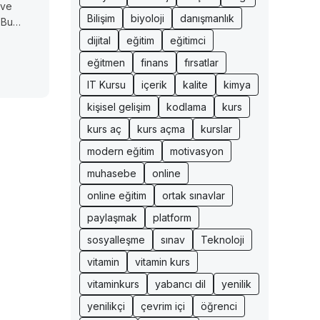
 ve
Bilişim
biyoloji
danışmanlık
 Bu
niş bir
dijital
eğitim
eğitimci
tiriyor.
eğitmen
finans
fırsatlar
IT Kursu
içerik
kalite
kimya
kişisel gelişim
kodlama
kurs
kurs aç
kurs açma
kurslar
modern eğitim
motivasyon
muhasebe
online
online eğitim
ortak sınavlar
paylaşmak
platform
sosyalleşme
sınav
Teknoloji
vitamin
vitamin kurs
vitaminkurs
yabancı dil
yenilik
yenilikçi
çevrim içi
öğrenci