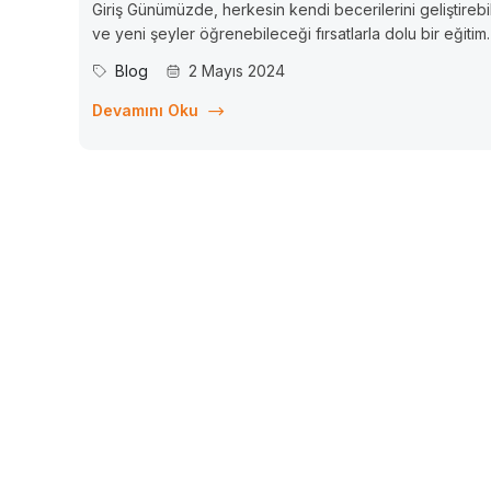
Giriş Günümüzde, herkesin kendi becerilerini geliştireb
ve yeni şeyler öğrenebileceği fırsatlarla dolu bir eğitim
platformu bulmak önemlidir. İnternetin yaygınlaşması ve d
Blog
2 Mayıs 2024
dönüşüm, bu tür platformlara erişimi daha da kolaylaştırd
bu bağlamda, Vitamin Kurs adlı eğitim platformu, geniş
Devamını Oku
kapsamlı kurs...