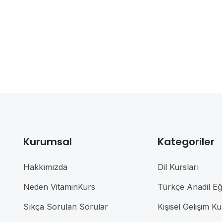
Kurumsal
Kategoriler
Hakkımızda
Dil Kursları
Neden VitaminKurs
Türkçe Anadil Eği
Sıkça Sorulan Sorular
Kişisel Gelişim Ku