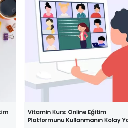
itim
Vitamin Kurs: Online Eğitim
Platformunu Kullanmanın Kolay Y