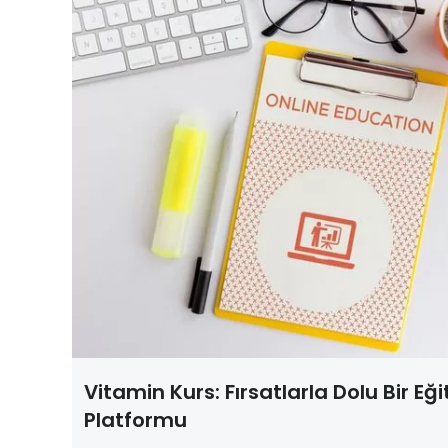
Vitamin Kurs: Fırsatlarla Dolu Bir Eğ
Platformu