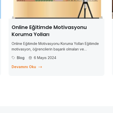
Online Eğitimde Motivasyonu
Koruma Yolları
Online Eğitimde Motivasyonu Koruma Yolları Eğitimde
motivasyon, öğrencilerin başarılı olmaları ve
potansiyellerini maksimum düzeyde kullanmaları için
Blog
6 Mayıs 2024
kritik bir faktördür. Motive olmuş öğrenciler, daha iyi
öğrenir, daha yüksek başarılar elde eder ve daha
Devamını Oku
fazla ilerleme kaydederler. Ancak, özellikle online
eğitimde, motivasyonu