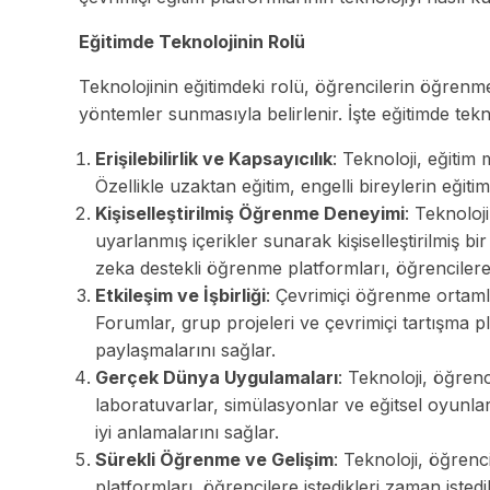
Eğitimde Teknolojinin Rolü
Teknolojinin eğitimdeki rolü, öğrencilerin öğrenme
yöntemler sunmasıyla belirlenir. İşte eğitimde tekn
Erişilebilirlik ve Kapsayıcılık
: Teknoloji, eğitim
Özellikle uzaktan eğitim, engelli bireylerin eğiti
Kişiselleştirilmiş Öğrenme Deneyimi
: Teknoloj
uyarlanmış içerikler sunarak kişiselleştirilmiş 
zeka destekli öğrenme platformları, öğrencilere 
Etkileşim ve İşbirliği
: Çevrimiçi öğrenme ortamları
Forumlar, grup projeleri ve çevrimiçi tartışma pla
paylaşmalarını sağlar.
Gerçek Dünya Uygulamaları
: Teknoloji, öğrenc
laboratuvarlar, simülasyonlar ve eğitsel oyunla
iyi anlamalarını sağlar.
Sürekli Öğrenme ve Gelişim
: Teknoloji, öğrenc
platformları, öğrencilere istedikleri zaman is