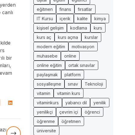
 yerden
eğitmen
finans
fırsatlar
e canlı
IT Kursu
içerik
kalite
kimya
kişisel gelişim
kodlama
kurs
kurs aç
kurs açma
kurslar
kilde
modern eğitim
motivasyon
ers
muhasebe
online
lı bir
mları,
online eğitim
ortak sınavlar
 devam
paylaşmak
platform
sosyalleşme
sınav
Teknoloji
vitamin
vitamin kurs
vitaminkurs
yabancı dil
yenilik
yenilikçi
çevrim içi
öğrenci
öğrenme
öğretmen
azı
üniversite