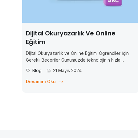
Dijital Okuryazarlık Ve Online
Eğitim
Dijital Okuryazarlık ve Online Eğitim: Öğrenciler İçin
Gerekli Beceriler Günümüzde teknolojinin hızla
gelişmesiyle birlikte, eğitim de dijitalleşmekte ve
Blog
21 Mayıs 2024
online platformlar üzerinden gerçekleştirilmektedir. Bu
dijitalleşme sürecinde, öğrencilerin başarılı olmaları
Devamını Oku
için gerekli olan becerilerin de değiştiği
gözlemlenmektedir. Artık sadece temel akademik
bilgilere