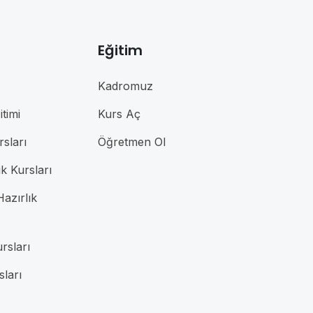
Eğitim
Kadromuz
timi
Kurs Aç
rsları
Öğretmen Ol
ık Kursları
azırlık
rsları
sları