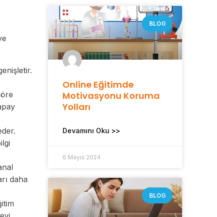
BLOG
ve
enişletir.
Online Eğitimde
göre
Motivasyonu Koruma
Yolları
yapay
eder.
Devamını Oku >>
lgi
6 Mayıs 2024
anal
arı daha
BLOG
ğitim
eyi