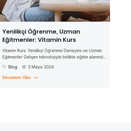
Yenilikçi Öğrenme, Uzman
Eğitmenler: Vitamin Kurs
Vitamin Kurs: Yenilikçi Öğrenme Deneyimi ve Uzman
Eğitmenler Gelişen teknolojiyle birlikte eğitim alanında
da önemli değişimler yaşanıyor. Artık bilgiye erişim
Blog
3 Mayıs 2024
daha kolay ve esnek hale geldi ve bu da öğrenme
deneyimini dönüştürdü. Bu bağlamda, Vitamin Kurs
Devamını Oku
adlı çevrim içi eğitim