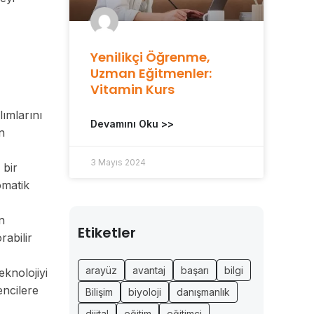
Yenilikçi Öğrenme,
Uzman Eğitmenler:
Vitamin Kurs
lımlarını
Devamını Oku >>
in
3 Mayıs 2024
 bir
omatik
n
Etiketler
rabilir
arayüz
avantaj
başarı
bilgi
eknolojiyi
encilere
Bilişim
biyoloji
danışmanlık
dijital
eğitim
eğitimci