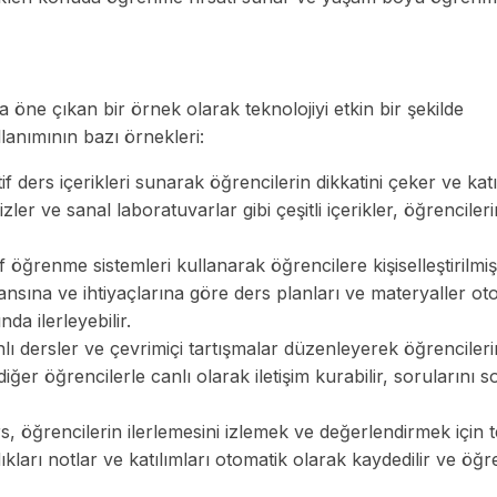
a öne çıkan bir örnek olarak teknolojiyi etkin bir şekilde
llanımının bazı örnekleri:
tif ders içerikleri sunarak öğrencilerin dikkatini çeker ve katı
izler ve sanal laboratuvarlar gibi çeşitli içerikler, öğrenciler
f öğrenme sistemleri kullanarak öğrencilere kişiselleştirilmiş
sına ve ihtiyaçlarına göre ders planları ve materyaller ot
da ilerleyebilir.
nlı dersler ve çevrimiçi tartışmalar düzenleyerek öğrencileri
diğer öğrencilerle canlı olarak iletişim kurabilir, sorularını so
s, öğrencilerin ilerlemesini izlemek ve değerlendirmek için t
dıkları notlar ve katılımları otomatik olarak kaydedilir ve öğr