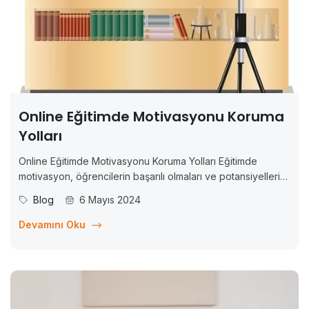
Online Eğitimde Motivasyonu Koruma
Yolları
Online Eğitimde Motivasyonu Koruma Yolları Eğitimde
motivasyon, öğrencilerin başarılı olmaları ve potansiyellerini
maksimum düzeyde kullanmaları için kritik bir faktördür.
Blog
6 Mayıs 2024
Motive olmuş öğrenciler, daha iyi öğrenir, daha yüksek
başarılar elde eder ve daha fazla ilerleme kaydederler.
Devamını Oku
Ancak, özellikle online eğitimde, motivasyonu