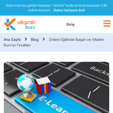
Sana özel hoş geldin hediyesi. “vitamin” kodu ile ilk kursunuzda %30
Daha fazlasını bul!
indirim kazanın…
Giriş
Ana Sayfa
Blog
Online Eğitimde Başarı ve Vitamin
Kurs’un Fırsatları