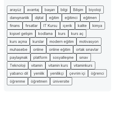
arayüz
avantaj
başarı
bilgi
Bilişim
biyoloji
danışmanlık
dijital
eğitim
eğitimci
eğitmen
finans
fırsatlar
IT Kursu
içerik
kalite
kimya
kişisel gelişim
kodlama
kurs
kurs aç
kurs açma
kurslar
modern eğitim
motivasyon
muhasebe
online
online eğitim
ortak sınavlar
paylaşmak
platform
sosyalleşme
sınav
Teknoloji
vitamin
vitamin kurs
vitaminkurs
yabancı dil
yenilik
yenilikçi
çevrim içi
öğrenci
öğrenme
öğretmen
üniversite