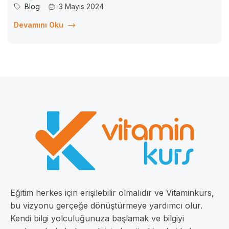
önemli değişimler yaşanıyor. Artık bilgiye erişim daha kolay
Blog
3 Mayıs 2024
ve esnek hale geldi ve bu da öğrenme deneyimini
dönüştürdü. Bu bağlamda, Vitamin Kurs adlı çevrim içi eğitim
Devamını Oku
Eğitim herkes için erişilebilir olmalıdır ve Vitaminkurs,
bu vizyonu gerçeğe dönüştürmeye yardımcı olur.
Kendi bilgi yolculuğunuza başlamak ve bilgiyi