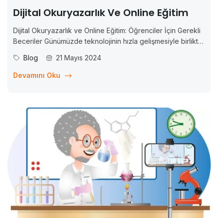
Dijital Okuryazarlık Ve Online Eğitim
Dijital Okuryazarlık ve Online Eğitim: Öğrenciler İçin Gerekli
Beceriler Günümüzde teknolojinin hızla gelişmesiyle birlikte,
eğitim de dijitalleşmekte ve online platformlar üzerinden
Blog
21 Mayıs 2024
gerçekleştirilmektedir. Bu dijitalleşme sürecinde,
öğrencilerin başarılı olmaları için gerekli olan becerilerin de
Devamını Oku
değiştiği gözlemlenmektedir. Artık sadece temel akademik
bilgilere