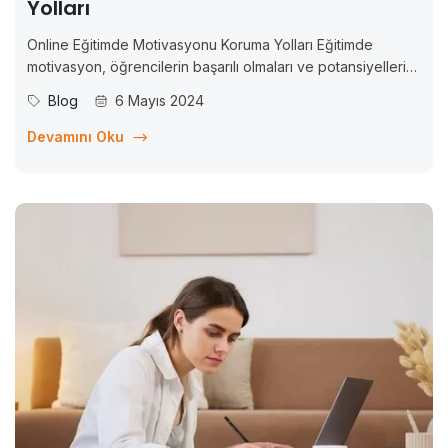
Yolları
Online Eğitimde Motivasyonu Koruma Yolları Eğitimde
motivasyon, öğrencilerin başarılı olmaları ve potansiyellerini
maksimum düzeyde kullanmaları için kritik bir faktördür.
Blog
6 Mayıs 2024
Motive olmuş öğrenciler, daha iyi öğrenir, daha yüksek
başarılar elde eder ve daha fazla ilerleme kaydederler.
Devamını Oku
Ancak, özellikle online eğitimde, motivasyonu