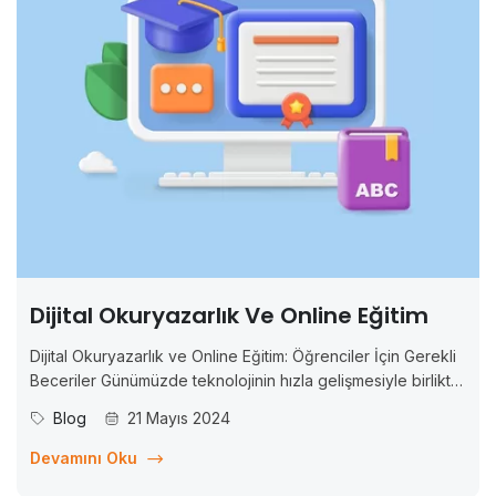
Dijital Okuryazarlık Ve Online Eğitim
Dijital Okuryazarlık ve Online Eğitim: Öğrenciler İçin Gerekli
Beceriler Günümüzde teknolojinin hızla gelişmesiyle birlikte,
eğitim de dijitalleşmekte ve online platformlar üzerinden
Blog
21 Mayıs 2024
gerçekleştirilmektedir. Bu dijitalleşme sürecinde,
öğrencilerin başarılı olmaları için gerekli olan becerilerin de
Devamını Oku
değiştiği gözlemlenmektedir. Artık sadece temel akademik