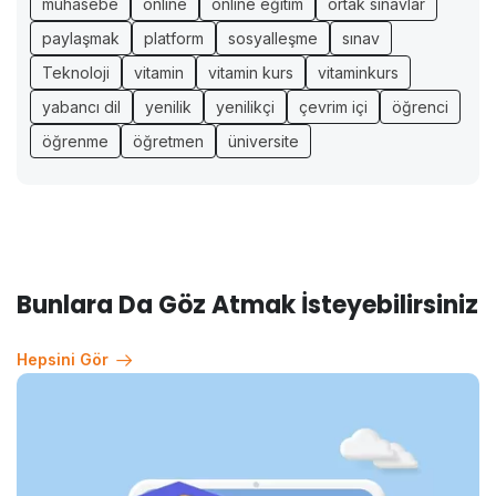
muhasebe
online
online eğitim
ortak sınavlar
paylaşmak
platform
sosyalleşme
sınav
Teknoloji
vitamin
vitamin kurs
vitaminkurs
yabancı dil
yenilik
yenilikçi
çevrim içi
öğrenci
öğrenme
öğretmen
üniversite
Bunlara Da Göz Atmak İsteyebilirsiniz
Hepsini Gör