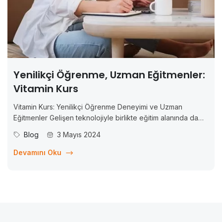
Yenilikçi Öğrenme, Uzman Eğitmenler:
Vitamin Kurs
Vitamin Kurs: Yenilikçi Öğrenme Deneyimi ve Uzman
Eğitmenler Gelişen teknolojiyle birlikte eğitim alanında da
önemli değişimler yaşanıyor. Artık bilgiye erişim daha kolay
Blog
3 Mayıs 2024
ve esnek hale geldi ve bu da öğrenme deneyimini
dönüştürdü. Bu bağlamda, Vitamin Kurs adlı çevrim içi eğitim
Devamını Oku