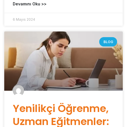
Devamını Oku >>
6 Mayıs 2024
BLOG
Yenilikçi Öğrenme,
Uzman Eğitmenler: