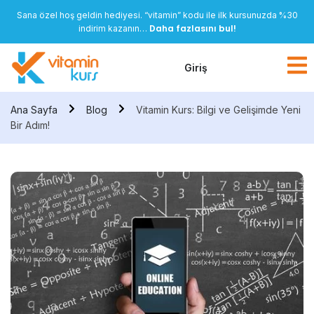
Sana özel hoş geldin hediyesi. “vitamin” kodu ile ilk kursunuzda %30
Daha fazlasını bul!
indirim kazanın…
Giriş
Ana Sayfa
Blog
Vitamin Kurs: Bilgi ve Gelişimde Yeni
Bir Adım!