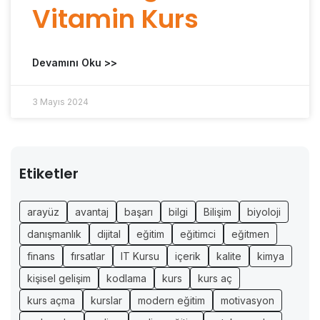
Vitamin Kurs
Devamını Oku >>
3 Mayıs 2024
Etiketler
arayüz
avantaj
başarı
bilgi
Bilişim
biyoloji
danışmanlık
dijital
eğitim
eğitimci
eğitmen
finans
fırsatlar
IT Kursu
içerik
kalite
kimya
kişisel gelişim
kodlama
kurs
kurs aç
kurs açma
kurslar
modern eğitim
motivasyon