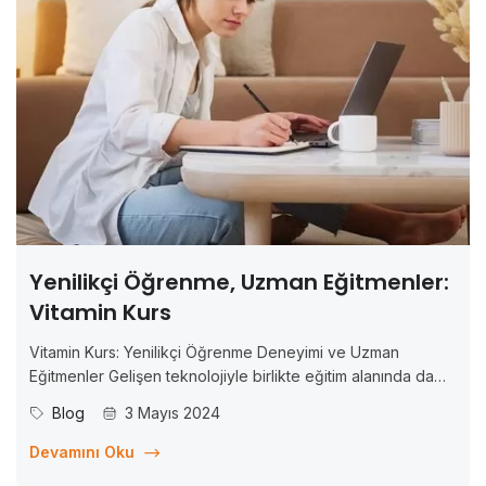
Yenilikçi Öğrenme, Uzman Eğitmenler:
Vitamin Kurs
Vitamin Kurs: Yenilikçi Öğrenme Deneyimi ve Uzman
Eğitmenler Gelişen teknolojiyle birlikte eğitim alanında da
önemli değişimler yaşanıyor. Artık bilgiye erişim daha kolay
Blog
3 Mayıs 2024
ve esnek hale geldi ve bu da öğrenme deneyimini
dönüştürdü. Bu bağlamda, Vitamin Kurs adlı çevrim içi eğitim
Devamını Oku