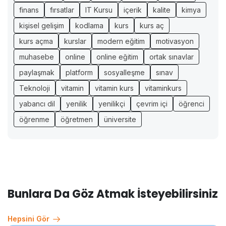
finans
fırsatlar
IT Kursu
içerik
kalite
kimya
kişisel gelişim
kodlama
kurs
kurs aç
kurs açma
kurslar
modern eğitim
motivasyon
muhasebe
online
online eğitim
ortak sınavlar
paylaşmak
platform
sosyalleşme
sınav
Teknoloji
vitamin
vitamin kurs
vitaminkurs
yabancı dil
yenilik
yenilikçi
çevrim içi
öğrenci
öğrenme
öğretmen
üniversite
Bunlara Da Göz Atmak İsteyebilirsiniz
Hepsini Gör