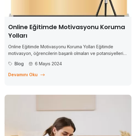
Online Eğitimde Motivasyonu Koruma
Yolları
Online Eğitimde Motivasyonu Koruma Yolları Eğitimde
motivasyon, öğrencilerin başarılı olmaları ve potansiyellerini
maksimum düzeyde kullanmaları için kritik bir faktördür.
Blog
6 Mayıs 2024
Motive olmuş öğrenciler, daha iyi öğrenir, daha yüksek
başarılar elde eder ve daha fazla ilerleme kaydederler.
Devamını Oku
Ancak, özellikle online eğitimde, motivasyonu