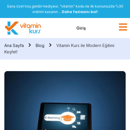
Sana özel hoş geldin hediyesi. “vitamin” kodu ile ilk kursunuzda %30
Daha fazlasını bul!
indirim kazanın…
Giriş
Ana Sayfa
Blog
Vitamin Kurs ile Modern Eğitimi
Keşfet!