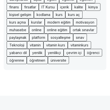
finans
fırsatlar
IT Kursu
içerik
kalite
kimya
kişisel gelişim
kodlama
kurs
kurs aç
kurs açma
kurslar
modern eğitim
motivasyon
muhasebe
online
online eğitim
ortak sınavlar
paylaşmak
platform
sosyalleşme
sınav
Teknoloji
vitamin
vitamin kurs
vitaminkurs
yabancı dil
yenilik
yenilikçi
çevrim içi
öğrenci
öğrenme
öğretmen
üniversite