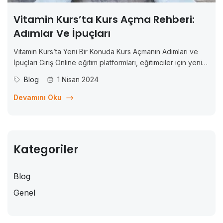
Vitamin Kurs’ta Kurs Açma Rehberi:
Adımlar Ve İpuçları
Vitamin Kurs’ta Yeni Bir Konuda Kurs Açmanın Adımları ve
İpuçları Giriş Online eğitim platformları, eğitimciler için yeni
bir gelir kaynağı oluşturma ve uzmanlık alanlarını paylaşma
Blog
1 Nisan 2024
fırsatı sunmaktadır. Vitamin Kurs da bu platformlardan biri
olarak, eğitimcilerin kendi kurslarını açmalarını kolaylaştıran
Devamını Oku
bir...
Kategoriler
Blog
Genel