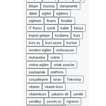
Bilişim
biyoloji
danışmanlık
dijital
eğitim
eğitimci
eğitmen
finans
fırsatlar
IT Kursu
içerik
kalite
kimya
kişisel gelişim
kodlama
kurs
kurs aç
kurs açma
kurslar
modern eğitim
motivasyon
muhasebe
online
online eğitim
ortak sınavlar
paylaşmak
platform
sosyalleşme
sınav
Teknoloji
vitamin
vitamin kurs
vitaminkurs
yabancı dil
yenilik
yenilikçi
çevrim içi
öğrenci