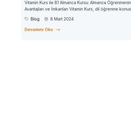
Vitamin Kurs ile B1 Almanca Kursu: Almanca Öğrenmenin
Avantajları ve İmkanları Vitamin Kurs, dil öğrenme konu
uzmanlaşmış bir platform olarak, Almanca öğrenmek
Blog
8 Mart 2024
isteyenler için ideal bir çözüm sunmaktadır. Özellikle B1
seviyesinde Almanca kursları, katılımcılara dil becerilerin
Devamını Oku
geliştirme ve kendilerini günlük...