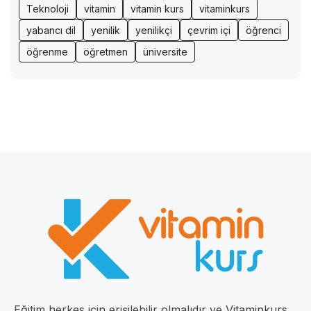
Teknoloji
vitamin
vitamin kurs
vitaminkurs
yabancı dil
yenilik
yenilikçi
çevrim içi
öğrenci
öğrenme
öğretmen
üniversite
Eğitim herkes için erişilebilir olmalıdır ve Vitaminkurs,