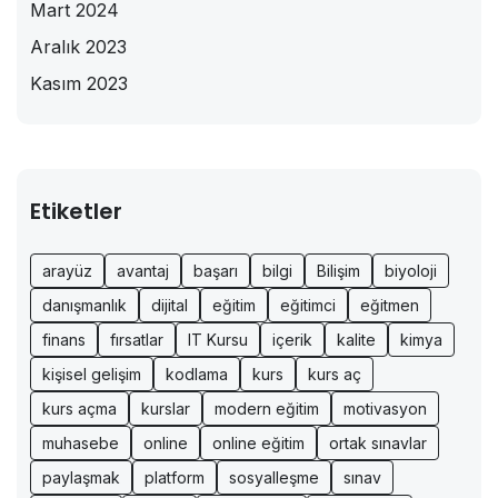
Mart 2024
Aralık 2023
Kasım 2023
Etiketler
arayüz
avantaj
başarı
bilgi
Bilişim
biyoloji
danışmanlık
dijital
eğitim
eğitimci
eğitmen
finans
fırsatlar
IT Kursu
içerik
kalite
kimya
kişisel gelişim
kodlama
kurs
kurs aç
kurs açma
kurslar
modern eğitim
motivasyon
muhasebe
online
online eğitim
ortak sınavlar
paylaşmak
platform
sosyalleşme
sınav