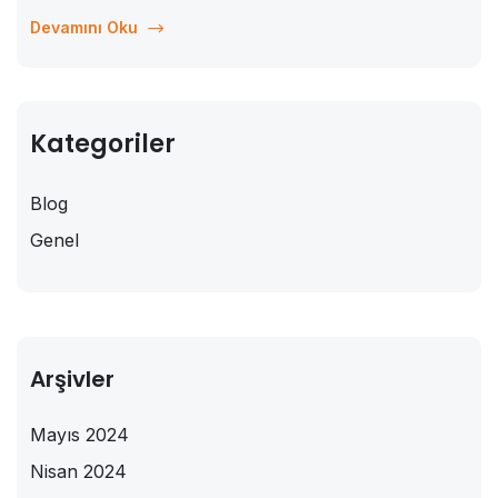
Özellikle B1 seviyesinde Almanca kursları, katılımcılara dil
Devamını Oku
becerilerini geliştirme ve kendilerini günlük...
Kategoriler
Blog
Genel
Arşivler
Mayıs 2024
Nisan 2024