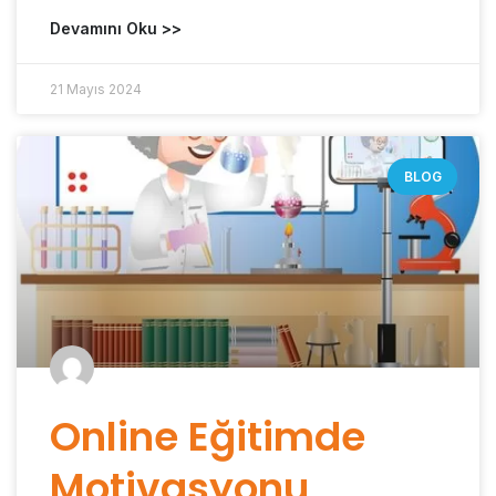
Devamını Oku >>
21 Mayıs 2024
BLOG
Online Eğitimde
Motivasyonu