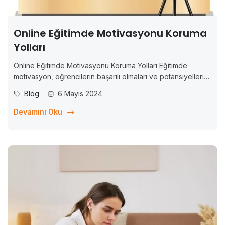
Online Eğitimde Motivasyonu Koruma
Yolları
Online Eğitimde Motivasyonu Koruma Yolları Eğitimde
motivasyon, öğrencilerin başarılı olmaları ve potansiyellerini
maksimum düzeyde kullanmaları için kritik bir faktördür.
Blog
6 Mayıs 2024
Motive olmuş öğrenciler, daha iyi öğrenir, daha yüksek
başarılar elde eder ve daha fazla ilerleme kaydederler.
Devamını Oku
Ancak, özellikle online eğitimde, motivasyonu