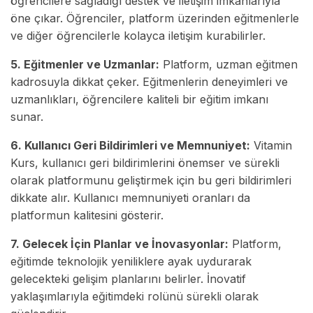
öğrencilere sağladığı destek ve iletişim imkanlarıyla
öne çıkar. Öğrenciler, platform üzerinden eğitmenlerle
ve diğer öğrencilerle kolayca iletişim kurabilirler.
5. Eğitmenler ve Uzmanlar:
Platform, uzman eğitmen
kadrosuyla dikkat çeker. Eğitmenlerin deneyimleri ve
uzmanlıkları, öğrencilere kaliteli bir eğitim imkanı
sunar.
6. Kullanıcı Geri Bildirimleri ve Memnuniyet:
Vitamin
Kurs, kullanıcı geri bildirimlerini önemser ve sürekli
olarak platformunu geliştirmek için bu geri bildirimleri
dikkate alır. Kullanıcı memnuniyeti oranları da
platformun kalitesini gösterir.
7. Gelecek İçin Planlar ve İnovasyonlar:
Platform,
eğitimde teknolojik yeniliklere ayak uydurarak
gelecekteki gelişim planlarını belirler. İnovatif
yaklaşımlarıyla eğitimdeki rolünü sürekli olarak