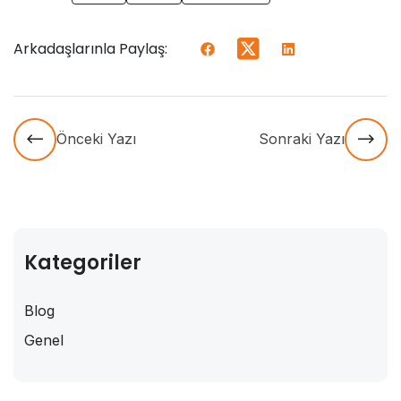
Arkadaşlarınla Paylaş:
Önceki Yazı
Sonraki Yazı
Kategoriler
Blog
Genel