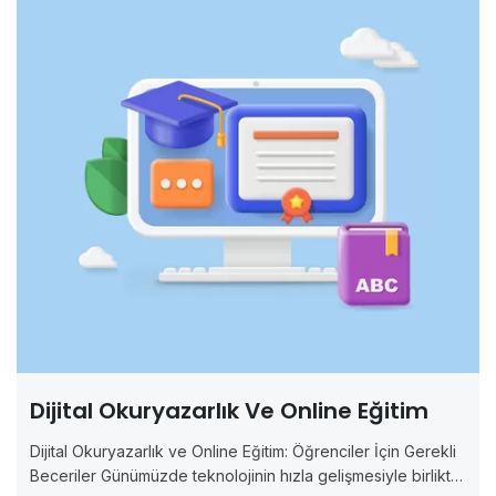
Dijital Okuryazarlık Ve Online Eğitim
Dijital Okuryazarlık ve Online Eğitim: Öğrenciler İçin Gerekli
Beceriler Günümüzde teknolojinin hızla gelişmesiyle birlikte,