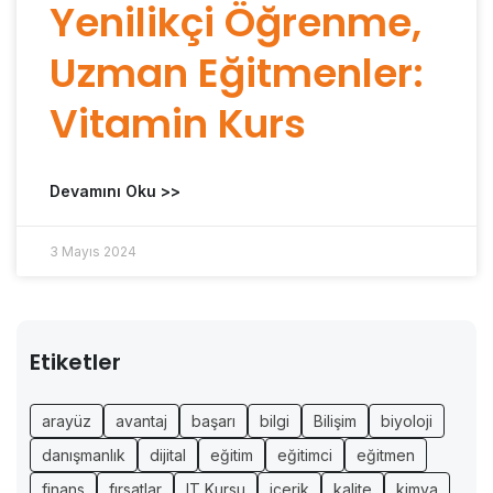
Yenilikçi Öğrenme,
Uzman Eğitmenler:
Vitamin Kurs
Devamını Oku >>
3 Mayıs 2024
Etiketler
arayüz
avantaj
başarı
bilgi
Bilişim
biyoloji
danışmanlık
dijital
eğitim
eğitimci
eğitmen
finans
fırsatlar
IT Kursu
içerik
kalite
kimya