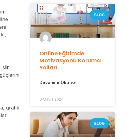
şüm
BLOG
line
eni
de,
Online Eğitimde
Motivasyonu Koruma
Yolları
şiir
güçlerini
Devamını Oku >>
6 Mayıs 2024
a, grafik
ler,
BLOG