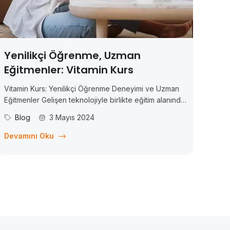
Yenilikçi Öğrenme, Uzman
Eğitmenler: Vitamin Kurs
Vitamin Kurs: Yenilikçi Öğrenme Deneyimi ve Uzman
Eğitmenler Gelişen teknolojiyle birlikte eğitim alanında
da önemli değişimler yaşanıyor. Artık bilgiye erişim
Blog
3 Mayıs 2024
daha kolay ve esnek hale geldi ve bu da öğrenme
deneyimini dönüştürdü. Bu bağlamda, Vitamin Kurs
Devamını Oku
adlı çevrim içi eğitim