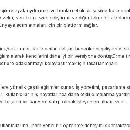
olojilere ayak uydurmak ve bunları etkili bir şekilde kullanma
eka, veri bilimi, web geliştirme ve diğer teknoloji alanlarınd
dünyaya adım atmaları için bir platform sağlar.
içerik sunar. Kullanıcılar, iletişim becerilerini geliştirme, st
tim alarak kendilerini daha iyi bir versiyona dönüştürme fır
eflere odaklanmayı kolaylaştırmak için tasarlanmıştır.
re yönelik çeşitli eğitimler sunar. İş yönetimi, pazarlama str
, kullanıcıların iş hayatlarında daha etkili olmalarına yardım
e başarılı bir kariyere sahip olmak isteyenlere ilham verir.
ullanıcılarına ilham verici bir öğrenme deneyimi sunmaktadı