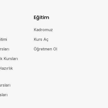
Eğitim
Kadromuz
timi
Kurs Aç
rsları
Öğretmen Ol
ık Kursları
azırlık
rsları
sları