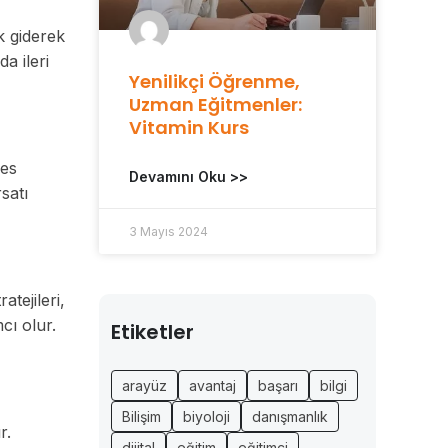
k giderek
a ileri
Yenilikçi Öğrenme,
Uzman Eğitmenler:
Vitamin Kurs
res
Devamını Oku >>
satı
3 Mayıs 2024
atejileri,
cı olur.
Etiketler
arayüz
avantaj
başarı
bilgi
Bilişim
biyoloji
danışmanlık
r.
dijital
eğitim
eğitimci