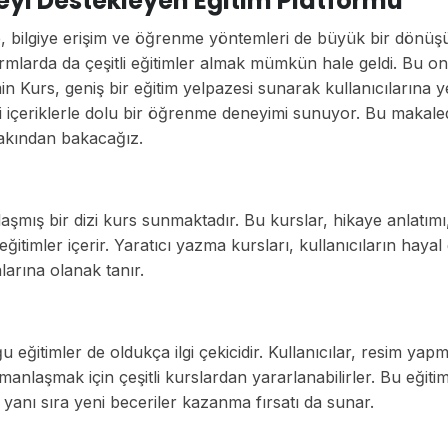
eyi Destekleyen Eğitim Platformu
te, bilgiye erişim ve öğrenme yöntemleri de büyük bir dönü
formlarda da çeşitli eğitimler almak mümkün hale geldi. Bu on
in Kurs, geniş bir eğitim yelpazesi sunarak kullanıcılarına y
i içeriklerle dolu bir öğrenme deneyimi sunuyor. Bu makale
yakından bakacağız.
mış bir dizi kurs sunmaktadır. Bu kurslar, hikaye anlatımı, 
mler içerir. Yaratıcı yazma kursları, kullanıcıların hayal 
larına olanak tanır.
eğitimler de oldukça ilgi çekicidir. Kullanıcılar, resim yapm
manlaşmak için çeşitli kurslardan yararlanabilirler. Bu eğitim
yanı sıra yeni beceriler kazanma fırsatı da sunar.