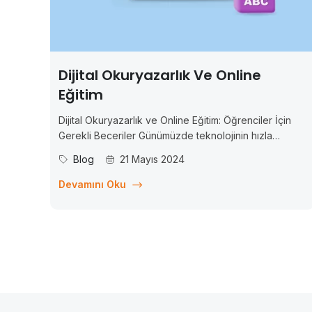
Dijital Okuryazarlık Ve Online
Eğitim
Dijital Okuryazarlık ve Online Eğitim: Öğrenciler İçin
Gerekli Beceriler Günümüzde teknolojinin hızla
gelişmesiyle birlikte, eğitim de dijitalleşmekte ve
Blog
21 Mayıs 2024
online platformlar üzerinden gerçekleştirilmektedir. Bu
dijitalleşme sürecinde, öğrencilerin başarılı olmaları
Devamını Oku
için gerekli olan becerilerin de değiştiği
gözlemlenmektedir. Artık sadece temel akademik
bilgilere