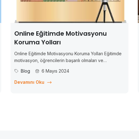
Online Eğitimde Motivasyonu
Koruma Yolları
Online Eğitimde Motivasyonu Koruma Yolları Eğitimde
motivasyon, öğrencilerin başarılı olmaları ve
potansiyellerini maksimum düzeyde kullanmaları için
Blog
6 Mayıs 2024
kritik bir faktördür. Motive olmuş öğrenciler, daha iyi
öğrenir, daha yüksek başarılar elde eder ve daha
Devamını Oku
fazla ilerleme kaydederler. Ancak, özellikle online
eğitimde, motivasyonu