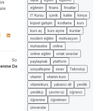
ini
eğitmen
finans
fırsatlar
şimi
IT Kursu
içerik
kalite
kimya
kişisel gelişim
kodlama
kurs
kurs aç
kurs açma
kurslar
modern eğitim
motivasyon
muhasebe
online
online eğitim
ortak sınavlar
Sonraki Yazı
paylaşmak
platform
ğrenme Deneyimleri
sosyalleşme
sınav
Teknoloji
vitamin
vitamin kurs
vitaminkurs
yabancı dil
yenilik
yenilikçi
çevrim içi
öğrenci
öğrenme
öğretmen
üniversite