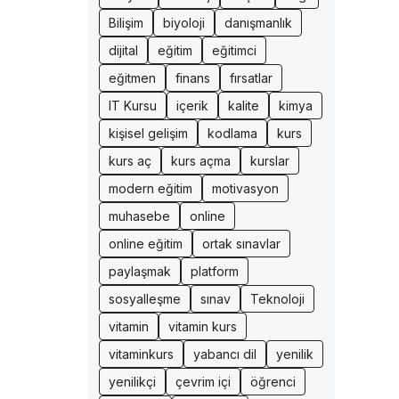
Bilişim
biyoloji
danışmanlık
dijital
eğitim
eğitimci
eğitmen
finans
fırsatlar
IT Kursu
içerik
kalite
kimya
kişisel gelişim
kodlama
kurs
kurs aç
kurs açma
kurslar
modern eğitim
motivasyon
muhasebe
online
online eğitim
ortak sınavlar
paylaşmak
platform
sosyalleşme
sınav
Teknoloji
vitamin
vitamin kurs
vitaminkurs
yabancı dil
yenilik
yenilikçi
çevrim içi
öğrenci