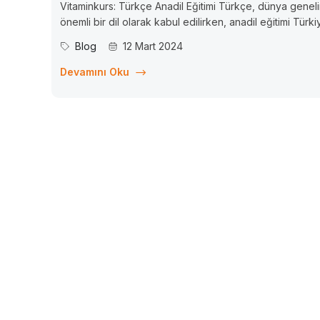
Vitaminkurs: Türkçe Anadil Eğitimi Türkçe, dünya genel
önemli bir dil olarak kabul edilirken, anadil eğitimi Türk
ve yurtdışında yaşayan Türk vatandaşları için hayati bir
Blog
12 Mart 2024
öneme sahiptir. Bu noktada, Vitaminkurs’un Türkçe anad
eğitimi sunan benzersiz bir platform olarak öne çıktığını
Devamını Oku
görmekteyiz....