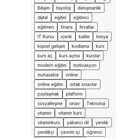
Bilişim
biyoloji
danışmanlık
dijital
eğitim
eğitimci
eğitmen
finans
fırsatlar
IT Kursu
içerik
kalite
kimya
kişisel gelişim
kodlama
kurs
kurs aç
kurs açma
kurslar
modern eğitim
motivasyon
muhasebe
online
online eğitim
ortak sınavlar
paylaşmak
platform
sosyalleşme
sınav
Teknoloji
vitamin
vitamin kurs
vitaminkurs
yabancı dil
yenilik
yenilikçi
çevrim içi
öğrenci