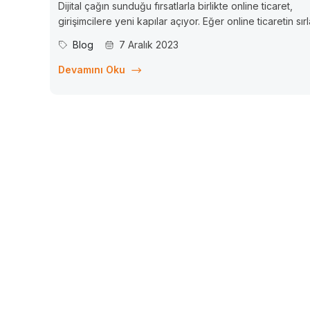
Dijital çağın sunduğu fırsatlarla birlikte online ticaret,
girişimcilere yeni kapılar açıyor. Eğer online ticaretin sırl
çözen, başarılı bir e-ticaret işletmesi kurmak isteyen bir
Blog
7 Aralık 2023
girişimci veya bu alanda uzmanlaşmış bir öğretmen isen
Vitamin Kurs sizin için bir fırsat sunuyor. İşte online...
Devamını Oku