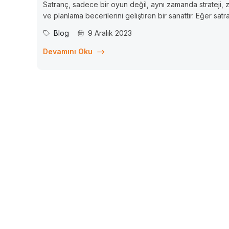
Satranç, sadece bir oyun değil, aynı zamanda strateji, 
ve planlama becerilerini geliştiren bir sanattır. Eğer satr
konusunda uzmanlaşmış bir öğretmen veya girişimciyse
Blog
9 Aralık 2023
Vitamin Kurs size kendi satranç eğitim kursunuzu açma f
sunar. İşte bu heyecan verici dünyada kendi kursunuzu.
Devamını Oku