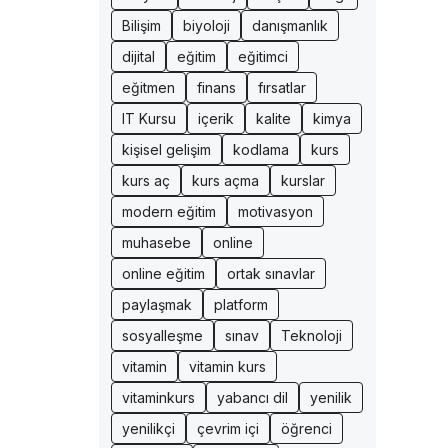
Bilişim
biyoloji
danışmanlık
dijital
eğitim
eğitimci
eğitmen
finans
fırsatlar
IT Kursu
içerik
kalite
kimya
kişisel gelişim
kodlama
kurs
kurs aç
kurs açma
kurslar
modern eğitim
motivasyon
muhasebe
online
online eğitim
ortak sınavlar
paylaşmak
platform
sosyalleşme
sınav
Teknoloji
vitamin
vitamin kurs
vitaminkurs
yabancı dil
yenilik
yenilikçi
çevrim içi
öğrenci