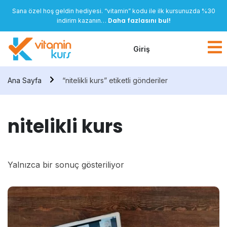
Sana özel hoş geldin hediyesi. “vitamin” kodu ile ilk kursunuzda %30
Daha fazlasını bul!
indirim kazanın…
Giriş
Ana Sayfa
“nitelikli kurs” etiketli gönderiler
nitelikli kurs
Yalnızca bir sonuç gösteriliyor