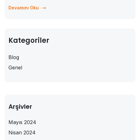
Vitamin Kursta öğrenci olmanın avantajları ve nasıl
Devamını Oku
faydalanabileceğiniz konular...
Kategoriler
Blog
Genel
Arşivler
Mayıs 2024
Nisan 2024