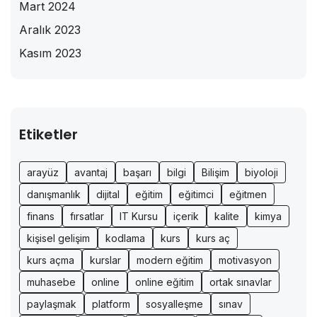
Mart 2024
Aralık 2023
Kasım 2023
Etiketler
arayüz
avantaj
başarı
bilgi
Bilişim
biyoloji
danışmanlık
dijital
eğitim
eğitimci
eğitmen
finans
fırsatlar
IT Kursu
içerik
kalite
kimya
kişisel gelişim
kodlama
kurs
kurs aç
kurs açma
kurslar
modern eğitim
motivasyon
muhasebe
online
online eğitim
ortak sınavlar
paylaşmak
platform
sosyalleşme
sınav