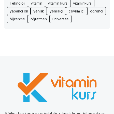
Teknoloji
vitamin
vitamin kurs
vitaminkurs
yabancı dil
yenilik
yenilikçi
çevrim içi
öğrenci
öğrenme
öğretmen
üniversite
Eğitim herkes için erişilebilir olmalıdır ve Vitaminkurs,