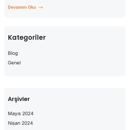
kariyerinizi değil, aynı zamanda başkalarının hayatını da
Devamını Oku
olumlu yönde etkileme fırsatı sunar. İşte Vitamin...
Kategoriler
Blog
Genel
Arşivler
Mayıs 2024
Nisan 2024