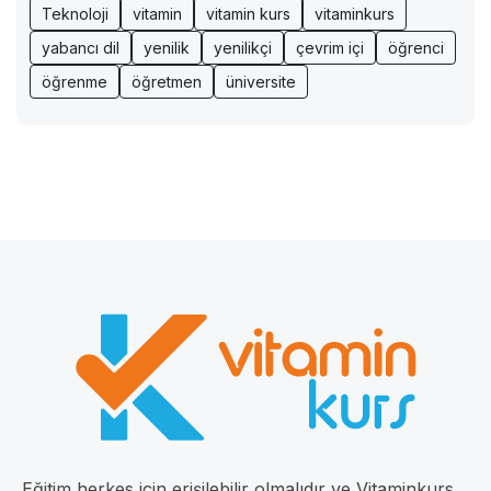
Teknoloji
vitamin
vitamin kurs
vitaminkurs
yabancı dil
yenilik
yenilikçi
çevrim içi
öğrenci
öğrenme
öğretmen
üniversite
Eğitim herkes için erişilebilir olmalıdır ve Vitaminkurs,