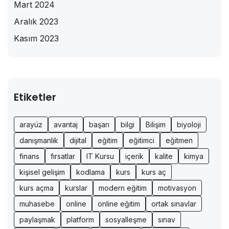
Mart 2024
Aralık 2023
Kasım 2023
Etiketler
arayüz
avantaj
başarı
bilgi
Bilişim
biyoloji
danışmanlık
dijital
eğitim
eğitimci
eğitmen
finans
fırsatlar
IT Kursu
içerik
kalite
kimya
kişisel gelişim
kodlama
kurs
kurs aç
kurs açma
kurslar
modern eğitim
motivasyon
muhasebe
online
online eğitim
ortak sınavlar
paylaşmak
platform
sosyalleşme
sınav