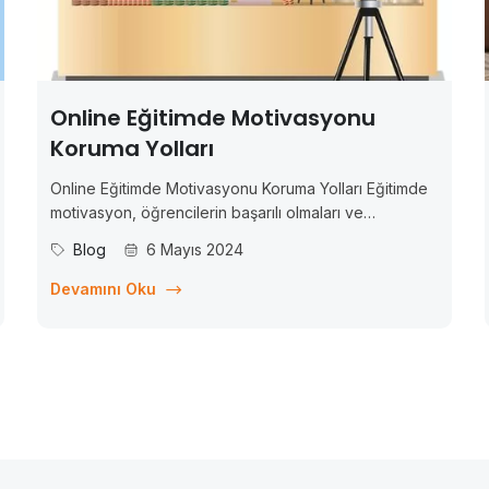
Online Eğitimde Motivasyonu
Koruma Yolları
Online Eğitimde Motivasyonu Koruma Yolları Eğitimde
motivasyon, öğrencilerin başarılı olmaları ve
potansiyellerini maksimum düzeyde kullanmaları için
Blog
6 Mayıs 2024
kritik bir faktördür. Motive olmuş öğrenciler, daha iyi
öğrenir, daha yüksek başarılar elde eder ve daha
Devamını Oku
fazla ilerleme kaydederler. Ancak, özellikle online
eğitimde, motivasyonu