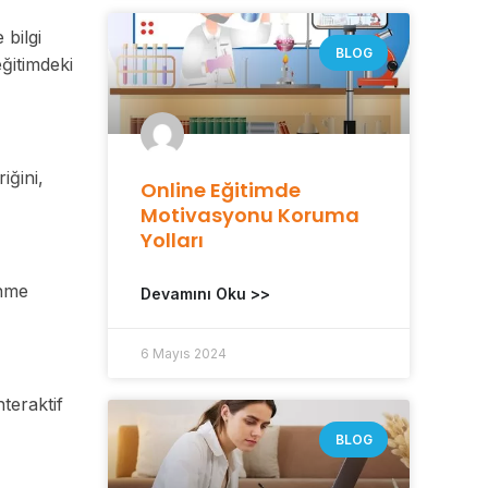
 bilgi
BLOG
eğitimdeki
iğini,
Online Eğitimde
Motivasyonu Koruma
Yolları
enme
Devamını Oku >>
6 Mayıs 2024
teraktif
BLOG