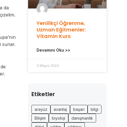
a da
çizelim.
Yenilikçi Öğrenme,
Uzman Eğitmenler:
Vitamin Kurs
rupa’nın
i sunar.
Devamını Oku >>
3 Mayıs 2024
 de
er.
Etiketler
arayüz
avantaj
başarı
bilgi
Bilişim
biyoloji
danışmanlık
dijital
eğitim
eğitimci