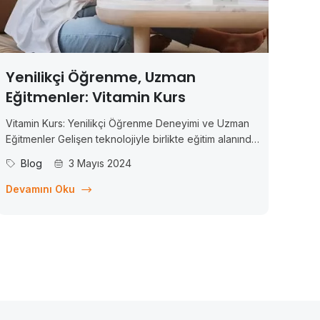
Yenilikçi Öğrenme, Uzman
Eğitmenler: Vitamin Kurs
Vitamin Kurs: Yenilikçi Öğrenme Deneyimi ve Uzman
Eğitmenler Gelişen teknolojiyle birlikte eğitim alanında
da önemli değişimler yaşanıyor. Artık bilgiye erişim
Blog
3 Mayıs 2024
daha kolay ve esnek hale geldi ve bu da öğrenme
deneyimini dönüştürdü. Bu bağlamda, Vitamin Kurs
Devamını Oku
adlı çevrim içi eğitim