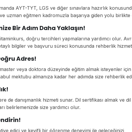
zamanda AYT-TYT, LGS ve diğer sınavlara hazırlık konusund
i ve uzman eğitmen kadromuzla başarıya giden yolu birlikte 
ize Bir Adım Daha Yaklaşın!
itaminkurs, doğru tercihleri yapmalarına yardımcı olur. Av
taylı bilgiler ve başvuru süreci konusunda rehberlik hizmet
Doğru Adres!
master veya doktora düzeyinde eğitim almak isteyenler için
kabul mektubu almanıza kadar her adımda size rehberlik ed
ık!
ere de danışmanlık hizmeti sunar. Dil sertifikası almak ve dil
arı belirlemenizde size yardımcı olur.
endirin!
otive edici ve keyifli bir öğrenme deneyimi ile geleceğinizi