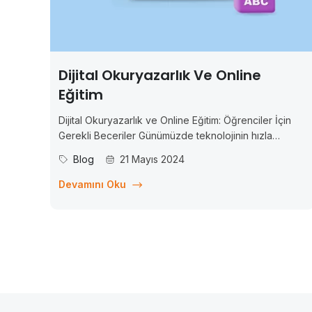
Dijital Okuryazarlık Ve Online
Eğitim
Dijital Okuryazarlık ve Online Eğitim: Öğrenciler İçin
Gerekli Beceriler Günümüzde teknolojinin hızla
gelişmesiyle birlikte, eğitim de dijitalleşmekte ve
Blog
21 Mayıs 2024
online platformlar üzerinden gerçekleştirilmektedir. Bu
dijitalleşme sürecinde, öğrencilerin başarılı olmaları
Devamını Oku
için gerekli olan becerilerin de değiştiği
gözlemlenmektedir. Artık sadece temel akademik
bilgilere