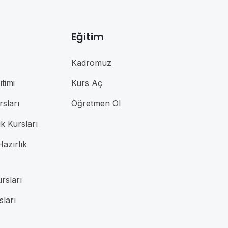
Eğitim
Kadromuz
timi
Kurs Aç
rsları
Öğretmen Ol
ık Kursları
azırlık
rsları
sları