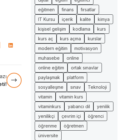
eğitmen
finans
fırsatlar
IT Kursu
içerik
kalite
kimya
kişisel gelişim
kodlama
kurs
kurs aç
kurs açma
kurslar
modern eğitim
motivasyon
muhasebe
online
online eğitim
ortak sınavlar
azı
paylaşmak
platform
ti!
sosyalleşme
sınav
Teknoloji
vitamin
vitamin kurs
vitaminkurs
yabancı dil
yenilik
yenilikçi
çevrim içi
öğrenci
öğrenme
öğretmen
üniversite