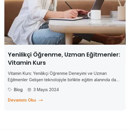
Yenilikçi Öğrenme, Uzman Eğitmenler:
Vitamin Kurs
Vitamin Kurs: Yenilikçi Öğrenme Deneyimi ve Uzman
Eğitmenler Gelişen teknolojiyle birlikte eğitim alanında da
önemli değişimler yaşanıyor. Artık bilgiye erişim daha kolay
Blog
3 Mayıs 2024
ve esnek hale geldi ve bu da öğrenme deneyimini
dönüştürdü. Bu bağlamda, Vitamin Kurs adlı çevrim içi eğitim
Devamını Oku