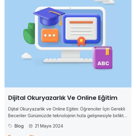
Dijital Okuryazarlık Ve Online Eğitim
Dijital Okuryazarlık ve Online Eğitim: Öğrenciler İçin Gerekli
Beceriler Günümüzde teknolojinin hızla gelişmesiyle birlikte,
eğitim de dijitalleşmekte ve online platformlar üzerinden
Blog
21 Mayıs 2024
gerçekleştirilmektedir. Bu dijitalleşme sürecinde,
öğrencilerin başarılı olmaları için gerekli olan becerilerin de