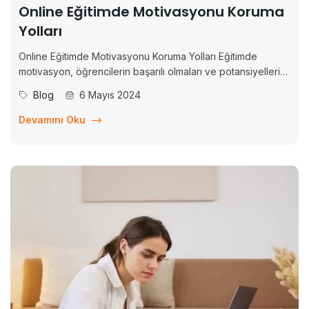
Online Eğitimde Motivasyonu Koruma
Yolları
Online Eğitimde Motivasyonu Koruma Yolları Eğitimde
motivasyon, öğrencilerin başarılı olmaları ve potansiyellerini
maksimum düzeyde kullanmaları için kritik bir faktördür.
Blog
6 Mayıs 2024
Motive olmuş öğrenciler, daha iyi öğrenir, daha yüksek
başarılar elde eder ve daha fazla ilerleme kaydederler.
Devamını Oku
Ancak, özellikle online eğitimde, motivasyonu