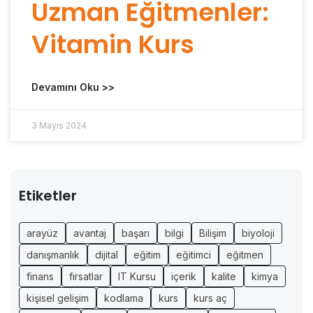
Uzman Eğitmenler:
Vitamin Kurs
Devamını Oku >>
3 Mayıs 2024
Etiketler
arayüz
avantaj
başarı
bilgi
Bilişim
biyoloji
danışmanlık
dijital
eğitim
eğitimci
eğitmen
finans
fırsatlar
IT Kursu
içerik
kalite
kimya
kişisel gelişim
kodlama
kurs
kurs aç