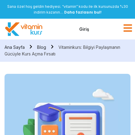
Sana özel hoş geldin hediyesi. “vitamin” kodu ile ilk kursunuzda %30
Daha fazlasını bul!
indirim kazanın…
Giriş
Ana Sayfa
Blog
Vitaminkurs: Bilgiyi Paylaşmanın
Gücüyle Kurs Açma Fırsatı