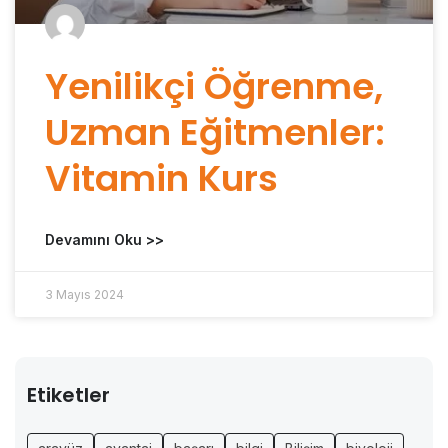
Yenilikçi Öğrenme,
Uzman Eğitmenler:
Vitamin Kurs
Devamını Oku >>
3 Mayıs 2024
Etiketler