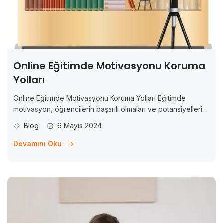
Online Eğitimde Motivasyonu Koruma
Yolları
Online Eğitimde Motivasyonu Koruma Yolları Eğitimde
motivasyon, öğrencilerin başarılı olmaları ve potansiyellerini
maksimum düzeyde kullanmaları için kritik bir faktördür.
Blog
6 Mayıs 2024
Motive olmuş öğrenciler, daha iyi öğrenir, daha yüksek
başarılar elde eder ve daha fazla ilerleme kaydederler.
Devamını Oku
Ancak, özellikle online eğitimde, motivasyonu