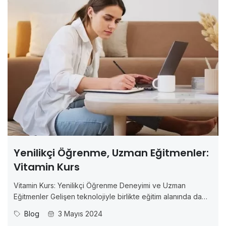
Yenilikçi Öğrenme, Uzman Eğitmenler:
Vitamin Kurs
Vitamin Kurs: Yenilikçi Öğrenme Deneyimi ve Uzman
Eğitmenler Gelişen teknolojiyle birlikte eğitim alanında da
önemli değişimler yaşanıyor. Artık bilgiye erişim daha kolay
Blog
3 Mayıs 2024
ve esnek hale geldi ve bu da öğrenme deneyimini