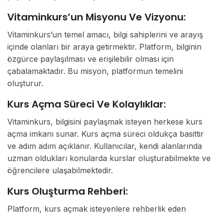
Vitaminkurs’un Misyonu Ve Vizyonu:
Vitaminkurs’un temel amacı, bilgi sahiplerini ve arayış
içinde olanları bir araya getirmektir. Platform, bilginin
özgürce paylaşılması ve erişilebilir olması için
çabalamaktadır. Bu misyon, platformun temelini
oluşturur.
Kurs Açma Süreci Ve Kolaylıklar:
Vitaminkurs, bilgisini paylaşmak isteyen herkese kurs
açma imkanı sunar. Kurs açma süreci oldukça basittir
ve adım adım açıklanır. Kullanıcılar, kendi alanlarında
uzman oldukları konularda kurslar oluşturabilmekte ve
öğrencilere ulaşabilmektedir.
Kurs Oluşturma Rehberi:
Platform, kurs açmak isteyenlere rehberlik eden