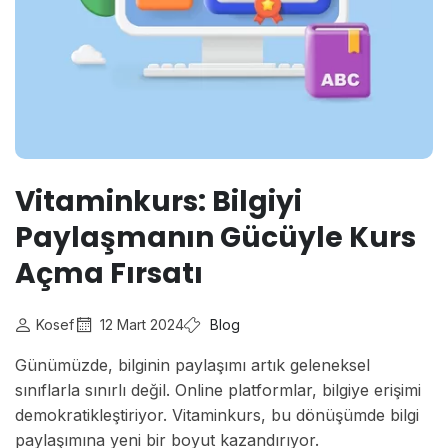
Vitaminkurs: Bilgiyi
Paylaşmanın Gücüyle Kurs
Açma Fırsatı
Kosef
12 Mart 2024
Blog
Günümüzde, bilginin paylaşımı artık geleneksel
sınıflarla sınırlı değil. Online platformlar, bilgiye erişimi
demokratikleştiriyor. Vitaminkurs, bu dönüşümde bilgi
paylaşımına yeni bir boyut kazandırıyor.