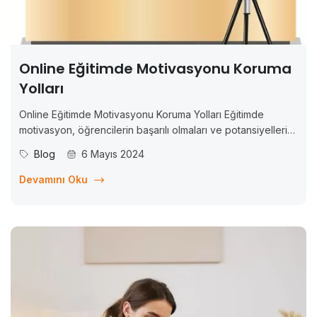
Online Eğitimde Motivasyonu Koruma
Yolları
Online Eğitimde Motivasyonu Koruma Yolları Eğitimde
motivasyon, öğrencilerin başarılı olmaları ve potansiyellerini
maksimum düzeyde kullanmaları için kritik bir faktördür.
Blog
6 Mayıs 2024
Motive olmuş öğrenciler, daha iyi öğrenir, daha yüksek
başarılar elde eder ve daha fazla ilerleme kaydederler.
Devamını Oku
Ancak, özellikle online eğitimde, motivasyonu