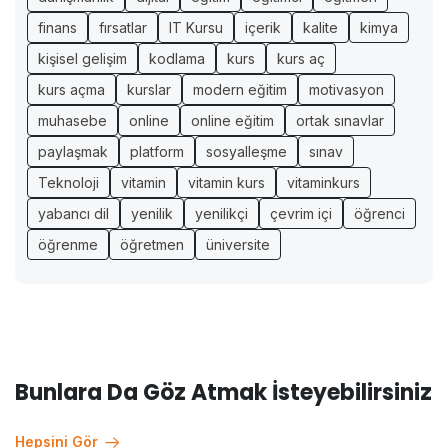
finans
fırsatlar
IT Kursu
içerik
kalite
kimya
kişisel gelişim
kodlama
kurs
kurs aç
kurs açma
kurslar
modern eğitim
motivasyon
muhasebe
online
online eğitim
ortak sınavlar
paylaşmak
platform
sosyalleşme
sınav
Teknoloji
vitamin
vitamin kurs
vitaminkurs
yabancı dil
yenilik
yenilikçi
çevrim içi
öğrenci
öğrenme
öğretmen
üniversite
Bunlara Da Göz Atmak İsteyebilirsiniz
Hepsini Gör