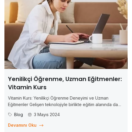
Yenilikçi Öğrenme, Uzman Eğitmenler:
Vitamin Kurs
Vitamin Kurs: Yenilikçi Öğrenme Deneyimi ve Uzman
Eğitmenler Gelişen teknolojiyle birlikte eğitim alanında da
önemli değişimler yaşanıyor. Artık bilgiye erişim daha kolay
Blog
3 Mayıs 2024
ve esnek hale geldi ve bu da öğrenme deneyimini
dönüştürdü. Bu bağlamda, Vitamin Kurs adlı çevrim içi eğitim
Devamını Oku