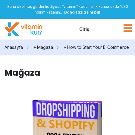
Sana özel hoş geldin hediyesi. “vitamin” kodu ile ilk kursunuzda %30
Daha fazlasını bul!
indirim kazanın…
Giriş
Anasayfa
»
Mağaza
»
How to Start Your E-Commerce
Mağaza