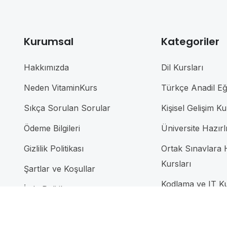
Kurumsal
Kategoriler
Hakkımızda
Dil Kursları
Neden VitaminKurs
Türkçe Anadil Eği
Sıkça Sorulan Sorular
Kişisel Gelişim Ku
Ödeme Bilgileri
Üniversite Hazırl
Gizlilik Politikası
Ortak Sınavlara H
Kursları
Şartlar ve Koşullar
Kodlama ve IT Ku
İade Politikası
SAT Hazırlık Kur
Bize Ulaşın