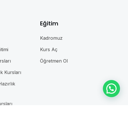
Eğitim
Kadromuz
timi
Kurs Aç
rsları
Öğretmen Ol
ık Kursları
azırlık
rsları
sları