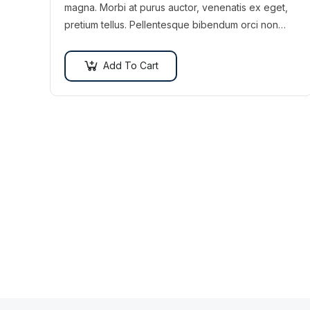
magna. Morbi at purus auctor, venenatis ex eget,
pretium tellus. Pellentesque bibendum orci non
neque semper, quis semper nulla laoreet.
Add To Cart