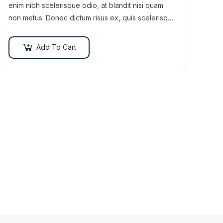
enim nibh scelerisque odio, at blandit nisi quam
non metus. Donec dictum risus ex, quis scelerisque
turpis sollicitudin at.
Add To Cart