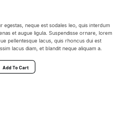
ur egestas, neque est sodales leo, quis interdum
cenas et augue ligula. Suspendisse ornare, lorem
ugue pellentesque lacus, quis rhoncus dui est
sim lacus diam, et blandit neque aliquam a.
Add To Cart