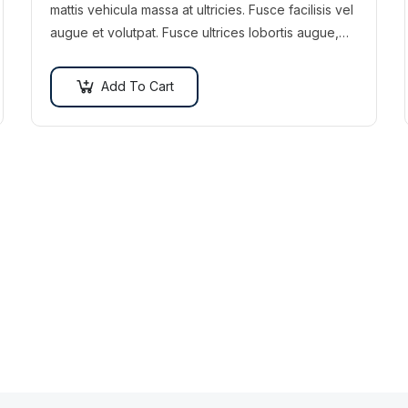
mattis vehicula massa at ultricies. Fusce facilisis vel
augue et volutpat. Fusce ultrices lobortis augue,
vitae pellentesque felis. In ipsum leo,…
Add To Cart