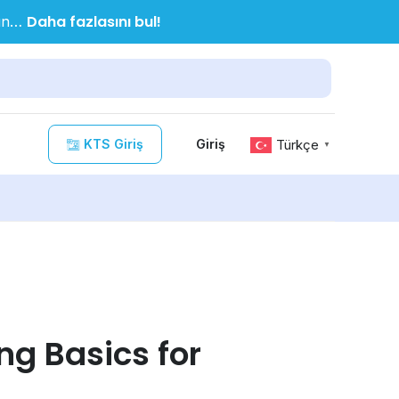
Daha fazlasını bul!
nın…
KTS Giriş
Türkçe
Giriş
▼
g Basics for