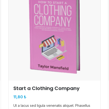
Start a Clothing Company
11,80
₺
Ut a lacus sed ligula venenatis aliquet. Phasellus