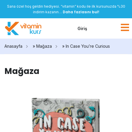
Sana özel hoş geldin hediyesi. “vitamin” kodu ile ilk kursunuzda %30
Daha fazlasını bul!
indirim kazanın…
Giriş
Anasayfa
»
Mağaza
»
In Case You’re Curious
Mağaza