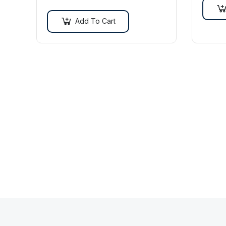
vitae nisl. Nullam sed sapien ante.
blandit
Add To Cart