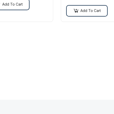
 sapien non dictum dictum.
nec magna metus. Sed ut ris
Add To Cart
tincidunt risus tempor venena
Add To Cart
Proin imperdiet…