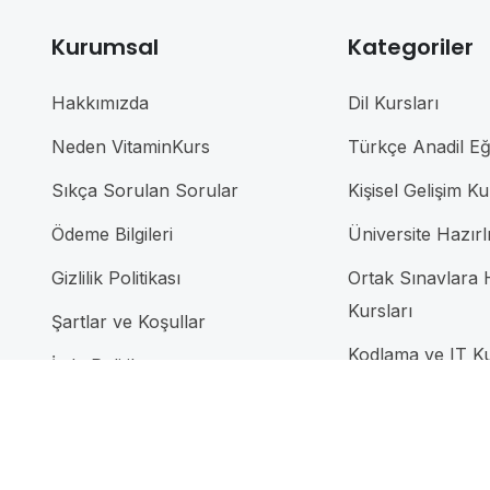
Kurumsal
Kategoriler
Hakkımızda
Dil Kursları
Neden VitaminKurs
Türkçe Anadil Eği
Sıkça Sorulan Sorular
Kişisel Gelişim Ku
Ödeme Bilgileri
Üniversite Hazırl
Gizlilik Politikası
Ortak Sınavlara H
Kursları
Şartlar ve Koşullar
Kodlama ve IT Ku
İade Politikası
SAT Hazırlık Kur
Bize Ulaşın