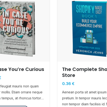
ase You’re Curious
The Complete Sho
Store
€
0.36
€
feugiat mauris non quam
ur mollis. Etiam ornare neque
Aenean porta sit amet ipsum
s tempus, at rhoncus tortor
pretium. In tempor mauris lec
t. Nunc eu tempus elit. Nulla
non tempor diam facilisis id