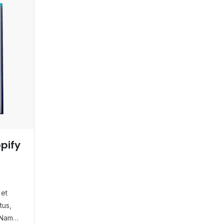
pify
 et
tus,
. Nam