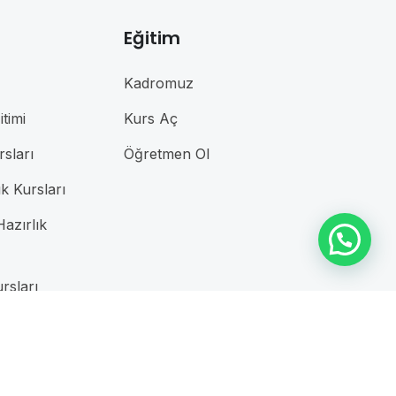
Eğitim
Kadromuz
timi
Kurs Aç
rsları
Öğretmen Ol
ık Kursları
azırlık
rsları
sları