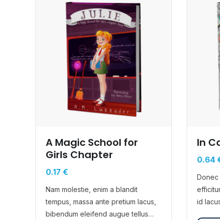
A Magic School for
In C
Girls Chapter
0.64
0.17
€
Donec 
Nam molestie, enim a blandit
efficit
tempus, massa ante pretium lacus,
id lacu
bibendum eleifend augue tellus
placera