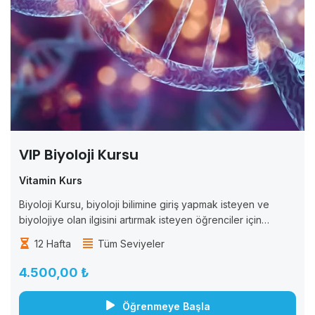
VIP Biyoloji Kursu
Vitamin Kurs
Biyoloji Kursu, biyoloji bilimine giriş yapmak isteyen ve
biyolojiye olan ilgisini artırmak isteyen öğrenciler için
tasarlanmıştır. Bu kurs, biyoloji biliminde temel kavramları
12 Hafta
Tüm Seviyeler
anlamak ve biyolojik sistemlerin işleyişini öğrenmek isteyen
herkes...
4.500,00 ₺
Öğrenmeye Başla