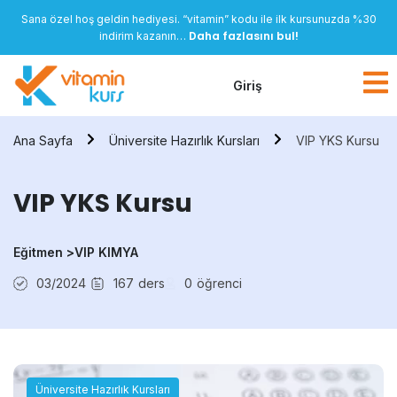
Sana özel hoş geldin hediyesi. “vitamin” kodu ile ilk kursunuzda %30
Daha fazlasını bul!
indirim kazanın…
Giriş
Ana Sayfa
Üniversite Hazırlık Kursları
VIP YKS Kursu
VIP YKS Kursu
Eğitmen >
VIP KIMYA
03/2024
167
ders
0
öğrenci
Üniversite Hazırlık Kursları