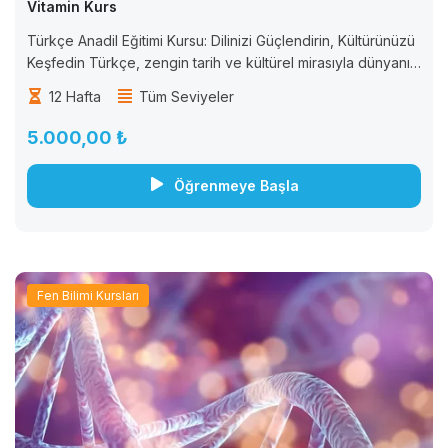
Vitamin Kurs
Türkçe Anadil Eğitimi Kursu: Dilinizi Güçlendirin, Kültürünüzü
Keşfedin Türkçe, zengin tarih ve kültürel mirasıyla dünyanın
dikkat çeken dillerinden biridir. “Türkçe Anadil Eğitimi
12 Hafta
Tüm Seviyeler
Kursu” ile dilinizi güçlendirin. İletişim becerilerinizi geliştirin
ve...
5.000,00 ₺
Öğrenmeye Başla
Fen Bilimi Kursları