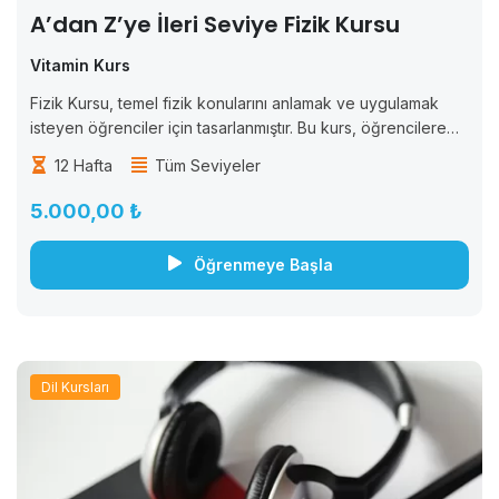
A’dan Z’ye İleri Seviye Fizik Kursu
Vitamin Kurs
Fizik Kursu, temel fizik konularını anlamak ve uygulamak
isteyen öğrenciler için tasarlanmıştır. Bu kurs, öğrencilere
fizik bilimine giriş yaparak, temel fizik prensiplerini ve
12 Hafta
Tüm Seviyeler
kavramlarını anlamalarını sağlar. Kurs boyunca, öğrencilere
fiziksel...
5.000,00 ₺
Öğrenmeye Başla
Dil Kursları