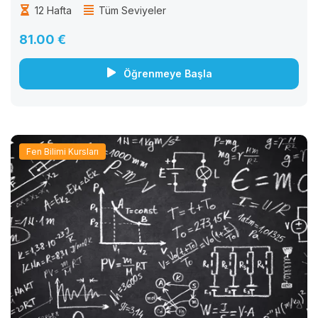
tasarlanmıştır. Bu kurs, biyoloji biliminde temel kavramları
12 Hafta
Tüm Seviyeler
anlamak ve biyolojik sistemlerin işleyişini öğrenmek isteyen
herkes...
81.00 €
Öğrenmeye Başla
Fen Bilimi Kursları