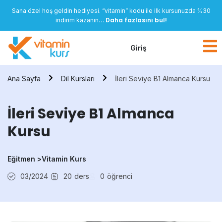
Sana özel hoş geldin hediyesi. “vitamin” kodu ile ilk kursunuzda %30
Daha fazlasını bul!
indirim kazanın…
Giriş
Ana Sayfa
Dil Kursları
İleri Seviye B1 Almanca Kursu
İleri Seviye B1 Almanca
Kursu
Eğitmen >
Vitamin Kurs
03/2024
20
ders
0
öğrenci