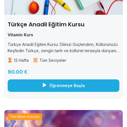
Türkçe Anadil Eğitim Kursu
Vitamin Kurs
Türkçe Anadil Eğitimi Kursu: Dilinizi Güçlendirin, Kültürünüzü
Keşfedin Türkçe, zengin tarih ve kültürel mirasıyla dünyanın
dikkat çeken dillerinden biridir. “Türkçe Anadil Eğitimi
12 Hafta
Tüm Seviyeler
Kursu” ile dilinizi güçlendirin. İletişim becerilerinizi geliştirin
ve...
90.00 €
Öğrenmeye Başla
Fen Bilimi Kursları