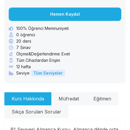
Hemen Kaydol
100% Öğrenci Memnuniyeti
0
öğrenci
20
ders
7
Sınav
Ölçme&Değerlendirme:
Evet
Tüm Cihazlardan Erişim
12 hafta
Seviye
Tüm Seviyeler
Kurs Hakkında
Müfredat
Eğitmen
Sıkça Sorulan Sorular
B1 Seviyesi Almanca Kursu, Almanca dilinde orta