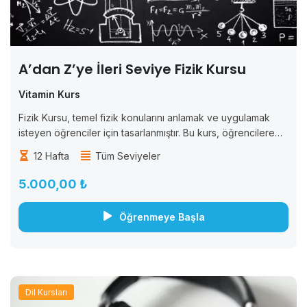
A’dan Z’ye İleri Seviye Fizik Kursu
Vitamin Kurs
Fizik Kursu, temel fizik konularını anlamak ve uygulamak
isteyen öğrenciler için tasarlanmıştır. Bu kurs, öğrencilere
fizik bilimine giriş yaparak, temel fizik prensiplerini ve
12 Hafta
Tüm Seviyeler
kavramlarını anlamalarını sağlar. Kurs boyunca, öğrencilere
fiziksel...
5.000,00 ₺
Öğrenmeye Başla
Dil Kursları