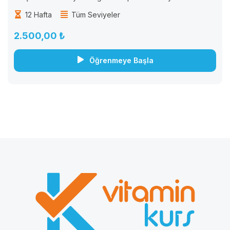
öğrenciler için tasarlanmıştır. Bu kurs, öğrencilere Almanca
12 Hafta
Tüm Seviyeler
dilinde okuma, yazma, konuşma ve dinleme becerilerini
geliştirmek için...
2.500,00 ₺
Öğrenmeye Başla