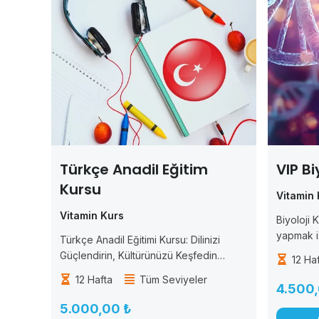
Türkçe Anadil Eğitim
VIP Bi
Kursu
Vitamin 
Vitamin Kurs
Biyoloji K
yapmak i
Türkçe Anadil Eğitimi Kursu: Dilinizi
ilgisini a
Güçlendirin, Kültürünüzü Keşfedin
12 Ha
tasarlanmı
Türkçe, zengin tarih ve kültürel
12 Hafta
Tüm Seviyeler
temel kav
mirasıyla dünyanın dikkat çeken
4.500,
sistemler
dillerinden biridir. “Türkçe Anadil Eğitimi
5.000,00 ₺
herkes...
Kursu” ile dilinizi güçlendirin. İletişim