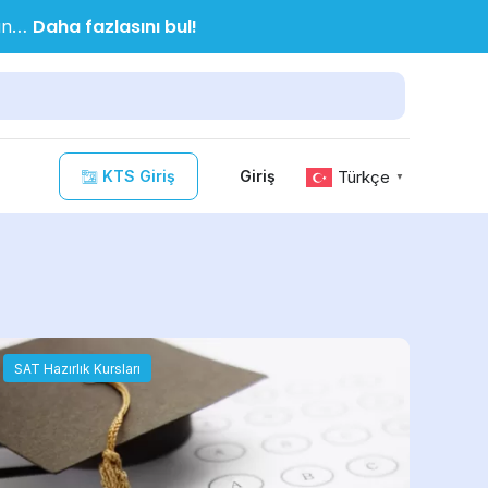
Daha fazlasını bul!
nın…
KTS Giriş
Türkçe
Giriş
▼
SAT Hazırlık Kursları