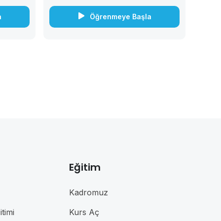
becerilerini geliştirmek için...
a
Öğrenmeye Başla
Eğitim
Kadromuz
timi
Kurs Aç