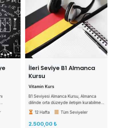
ye
İleri Seviye B1 Almanca
Kursu
Vitamin Kurs
nı
B1 Seviyesi Almanca Kursu, Almanca
dilinde orta düzeyde iletişim kurabilme
u kurs,
yeteneğine sahip olmak isteyen
r
12 Hafta
Tüm Seviyeler
 yaparak,
öğrenciler için tasarlanmıştır. Bu kurs,
ramlarını
öğrencilere Almanca dilinde okuma,
2.500,00 ₺
ca,
yazma, konuşma ve dinleme