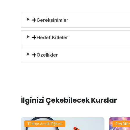
Gereksinimler
Hedef Kitleler
Özellikler
İlginizi Çekebilecek Kurslar
Türkçe Anadil Eğitimi
Fen Bilim