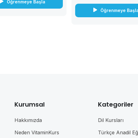
Öğrenmeye Başla
öğrencilere fiziksel...
Öğrenmeye Başl
Kurumsal
Kategoriler
Hakkımızda
Dil Kursları
Neden VitaminKurs
Türkçe Anadil Eği