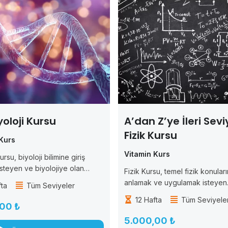
yoloji Kursu
A’dan Z’ye İleri Sevi
Fizik Kursu
Kurs
Vitamin Kurs
ursu, biyoloji bilimine giriş
steyen ve biyolojiye olan
Fizik Kursu, temel fizik konuları
rtırmak isteyen öğrenciler için
anlamak ve uygulamak isteyen
fta
Tüm Seviyeler
ştır. Bu kurs, biyoloji biliminde
öğrenciler için tasarlanmıştır. B
12 Hafta
Tüm Seviyele
ramları anlamak ve biyolojik
öğrencilere fizik bilimine giriş
00 ₺
in işleyişini öğrenmek isteyen
temel fizik prensiplerini ve kav
5.000,00 ₺
anlamalarını sağlar. Kurs boyun