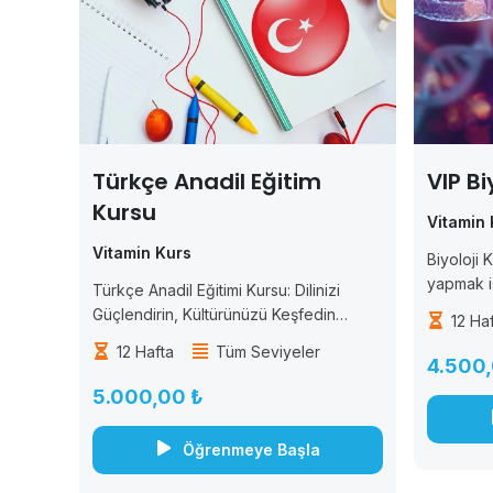
Türkçe Anadil Eğitim
VIP Bi
Kursu
Vitamin 
Vitamin Kurs
Biyoloji K
yapmak i
Türkçe Anadil Eğitimi Kursu: Dilinizi
ilgisini a
Güçlendirin, Kültürünüzü Keşfedin
12 Ha
tasarlanmı
Türkçe, zengin tarih ve kültürel
12 Hafta
Tüm Seviyeler
temel kav
mirasıyla dünyanın dikkat çeken
4.500,
sistemler
dillerinden biridir. “Türkçe Anadil Eğitimi
5.000,00 ₺
herkes...
Kursu” ile dilinizi güçlendirin. İletişim
becerilerinizi geliştirin ve...
Öğrenmeye Başla