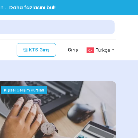
Daha fazlasını bul!
nın…
KTS Giriş
Türkçe
Giriş
▼
Kişisel Gelişim Kursları