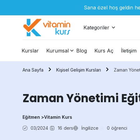
Sana özel hoş geldin he
Kategoriler
Kurslar
Kurumsal
Blog
Kurs Aç
İletişim
Ana Sayfa
Kişisel Gelişim Kursları
Zaman Yöneti
Zaman Yönetimi Eği
Eğitmen >
Vitamin Kurs
03/2024
16
ders
İngilizce
0
öğrenci