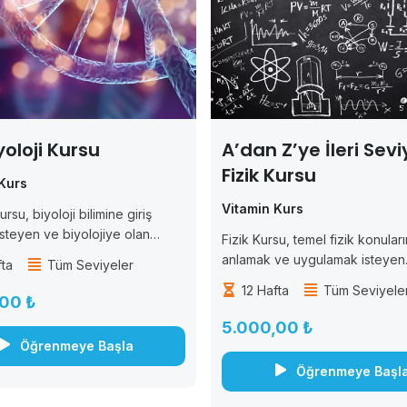
yoloji Kursu
A’dan Z’ye İleri Sevi
Fizik Kursu
Kurs
Vitamin Kurs
ursu, biyoloji bilimine giriş
steyen ve biyolojiye olan
Fizik Kursu, temel fizik konuları
rtırmak isteyen öğrenciler için
anlamak ve uygulamak isteyen
fta
Tüm Seviyeler
ştır. Bu kurs, biyoloji biliminde
öğrenciler için tasarlanmıştır. B
12 Hafta
Tüm Seviyele
ramları anlamak ve biyolojik
öğrencilere fizik bilimine giriş
00 ₺
in işleyişini öğrenmek isteyen
temel fizik prensiplerini ve kav
5.000,00 ₺
anlamalarını sağlar. Kurs boyun
Öğrenmeye Başla
öğrencilere fiziksel...
Öğrenmeye Başl