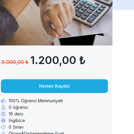
1.200,00 ₺
3.000,00 ₺
Hemen Kaydol
100% Öğrenci Memnuniyeti
0
öğrenci
16
ders
İngilizce
0
Sınav
Ölçme&Değerlendirme:
Evet