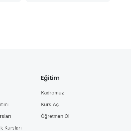
Eğitim
Kadromuz
timi
Kurs Aç
rsları
Öğretmen Ol
ık Kursları