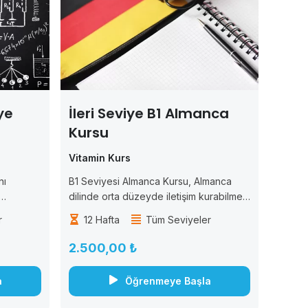
ye
İleri Seviye B1 Almanca
Kursu
Vitamin Kurs
nı
B1 Seviyesi Almanca Kursu, Almanca
dilinde orta düzeyde iletişim kurabilme
u kurs,
yeteneğine sahip olmak isteyen
r
12 Hafta
Tüm Seviyeler
 yaparak,
öğrenciler için tasarlanmıştır. Bu kurs,
ramlarını
öğrencilere Almanca dilinde okuma,
2.500,00 ₺
ca,
yazma, konuşma ve dinleme
becerilerini geliştirmek için...
a
Öğrenmeye Başla