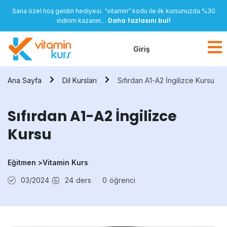
Sana özel hoş geldin hediyesi. “vitamin” kodu ile ilk kursunuzda %30
Daha fazlasını bul!
indirim kazanın…
Giriş
Ana Sayfa
Dil Kursları
Sıfırdan A1-A2 İngilizce Kursu
Sıfırdan A1-A2 İngilizce
Kursu
Eğitmen >
Vitamin Kurs
03/2024
24
ders
0
öğrenci