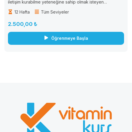
iletişim kurabilme yeteneğine sahip olmak isteyen
öğrenciler için tasarlanmıştır. Bu kurs, öğrencilere Almanca
12 Hafta
Tüm Seviyeler
dilinde okuma, yazma, konuşma ve dinleme becerilerini
geliştirmek için...
2.500,00 ₺
Öğrenmeye Başla