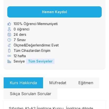
Hemen Kaydol
100% Öğrenci Memnuniyeti
0
öğrenci
24
ders
7
Sınav
Ölçme&Değerlendirme:
Evet
Tüm Cihazlardan Erişim
12 hafta
Seviye
Tüm Seviyeler
Kurs Hakkında
Müfredat
Eğitmen
Sıkça Sorulan Sorular
Sıfırdan A1-A2 İngilizce Kursu, İngilizce dilinde