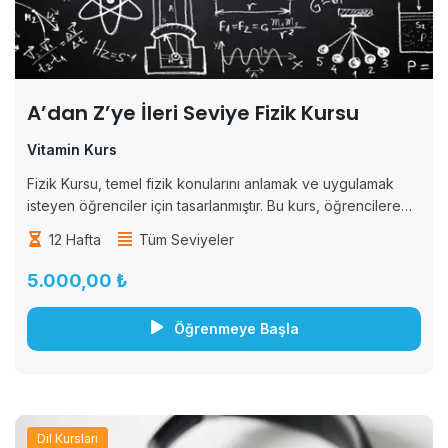
A’dan Z’ye İleri Seviye Fizik Kursu
Vitamin Kurs
Fizik Kursu, temel fizik konularını anlamak ve uygulamak
isteyen öğrenciler için tasarlanmıştır. Bu kurs, öğrencilere
fizik bilimine giriş yaparak, temel fizik prensiplerini ve
12 Hafta
Tüm Seviyeler
kavramlarını anlamalarını sağlar. Kurs boyunca, öğrencilere
fiziksel...
5.000,00 ₺
Öğrenmeye Başla
Dil Kursları