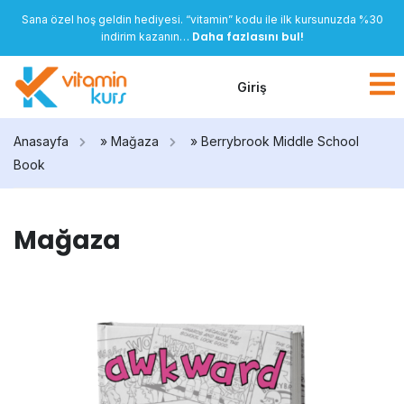
Sana özel hoş geldin hediyesi. “vitamin” kodu ile ilk kursunuzda %30
Daha fazlasını bul!
indirim kazanın…
Giriş
Anasayfa
»
Mağaza
»
Berrybrook Middle School
Book
Mağaza