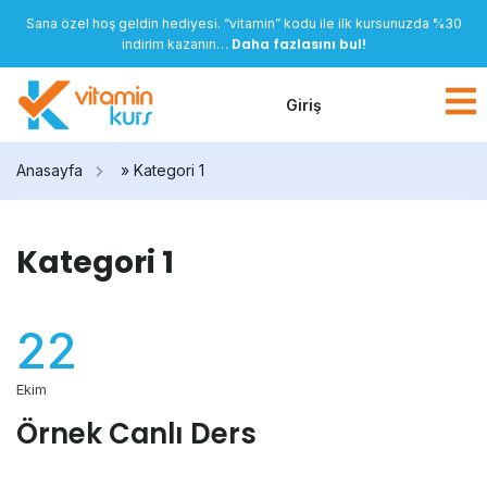
Sana özel hoş geldin hediyesi. “vitamin” kodu ile ilk kursunuzda %30
Daha fazlasını bul!
indirim kazanın…
Giriş
Anasayfa
»
Kategori 1
Kategori 1
22
Ekim
Örnek Canlı Ders